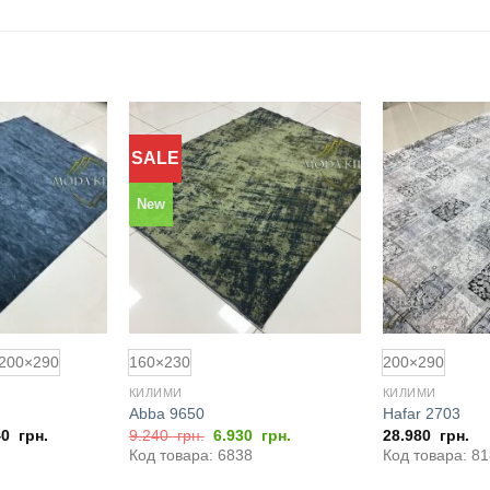
SALE
Додати
Додати
до
до
обраного
обраного
New
200×290
160×230
200×290
КИЛИМИ
КИЛИМИ
Abba 9650
Hafar 2703
Оригінальна
Поточна
40
грн.
9.240
грн.
6.930
грн.
28.980
грн.
ціна:
ціна:
Код товара: 6838
Код товара: 8
9.240
6.930
грн..
грн..