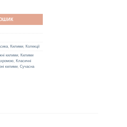
ть
КОШИК
асика
,
Килими
,
Колекції
жні килими
,
Килими
ахромою
,
Класичні
рні килими
,
Сучасна