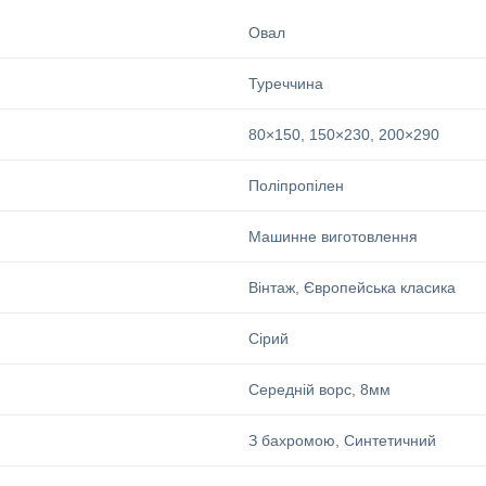
Овал
Туреччина
80×150
,
150×230
,
200×290
Поліпропілен
Машинне виготовлення
Вінтаж
,
Європейська класика
Сірий
Середній ворс
,
8мм
З бахромою
,
Синтетичний