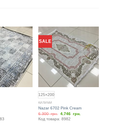
SALE
Додати
Додати
до
до
обраного
обраного
125×200
КИЛИМИ
Nazar 6702 Pink Cream
Оригінальна
Поточна
6.300
грн.
4.746
грн.
ціна:
ціна:
183
Код товара: 8982
6.300
4.746
грн..
грн..