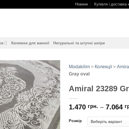
Новини
Купівля і доставка 
ки
Килимки для ванної
Натуральні та штучні шкіри
Modakilim
>
Колекції
>
Amira
Gray oval
Додати
до
Amiral 23289 Gr
обраного
1.470
–
7.064
грн.
г
Розмір