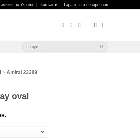
килимів по Україні
Контакти
Гарантія та повернення
Шукати:
l
>
Amiral 23289
ay oval
рн.