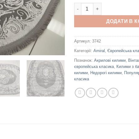
Amiral 23289 Gray oval кількіс
ДОДАТИ В 
Артикул:
3742
Категорії:
Amiral
,
Європейська кл
Позначок:
Акрилові килими
,
Вінта
європейська класика
,
Килими з б
килими
,
Недорогі килими
,
Популя
класика