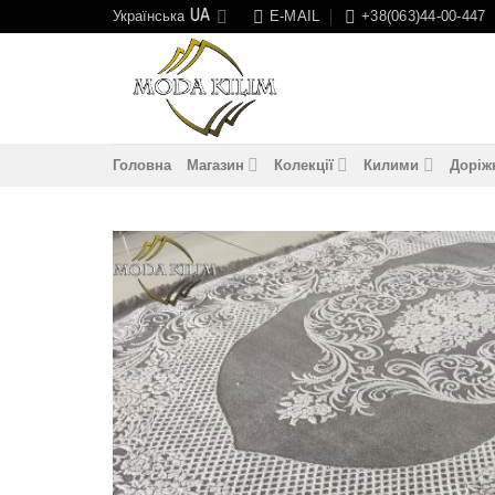
Skip
Українська
E-MAIL
+38(063)44-00-447
to
content
Головна
Магазин
Колекції
Килими
Доріж