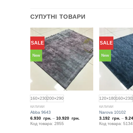
СУПУТНІ ТОВАРИ
SALE
SALE
Додати
Додати
до
до
обраного
обраного
New
New
160×230
200×290
120×180
160×230
КИЛИМИ
КИЛИМИ
Abba 9643
Narova 10102
6.930
грн.
–
10.920
грн.
3.192
грн.
–
9.2
Код товара: 2855
Код товара: 5134