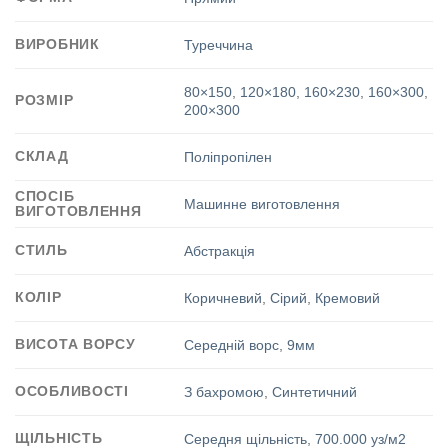
ВИРОБНИК
Туреччина
80×150
,
120×180
,
160×230
,
160×300
,
РОЗМІР
200×300
СКЛАД
Поліпропілен
СПОСІБ
Машинне виготовлення
ВИГОТОВЛЕННЯ
СТИЛЬ
Абстракція
КОЛІР
Коричневий
,
Сірий
,
Кремовий
ВИСОТА ВОРСУ
Середній ворс
,
9мм
ОСОБЛИВОСТІ
З бахромою
,
Синтетичний
ЩІЛЬНІСТЬ
Середня щільність
,
700.000 уз/м2