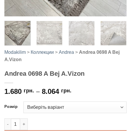
Modakilim
>
Коллекции
>
Andrea
>
Andrea 0698 A Bej
A.Vizon
Andrea 0698 A Bej A.Vizon
1.680
–
8.064
грн.
грн.
Розмір
Andrea 0698 A Bej A.Vizon кількість