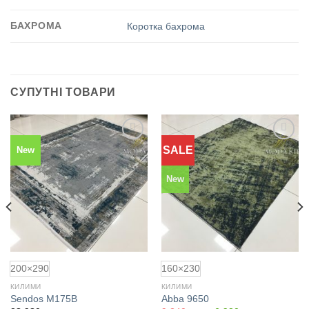
БАХРОМА
Коротка бахрома
СУПУТНІ ТОВАРИ
SALE
New
Додати
Додати
до
до
обраного
обраного
New
200×290
160×230
КИЛИМИ
КИЛИМИ
Sendos M175B
Abba 9650