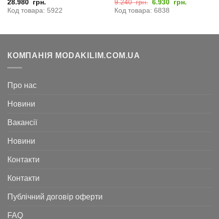
Оригінальна
Поточна
28.980
грн.
9.240
грн.
6.930
грн.
ціна:
ціна:
Код товара: 5922
Код товара: 6838
9.240
6.930
грн..
грн..
КОМПАНІЯ MODAKILIM.COM.UA
Про нас
Новини
Вакансії
Новини
Контакти
Контакти
Публічний договір оферти
FAQ