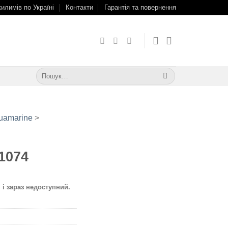
килимів по Україні
Контакти
Гарантія та повернення
Шукати:
uamarine
>
1074
 і зараз недоступний.