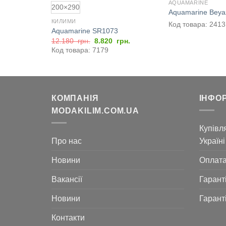
AQUAMARINE
200×290
Aquamarine Beya
КИЛИМИ
Код товара: 2413
Aquamarine SR1073
Оригінальна
Поточна
12.180
грн.
8.820
грн.
ціна:
ціна:
Код товара: 7179
12.180
8.820
грн..
грн..
КОМПАНІЯ
ІНФО
MODAKILIM.COM.UA
Купівля
Про нас
Україні
Новини
Оплат
Вакансії
Гарант
Новини
Гарант
Контакти