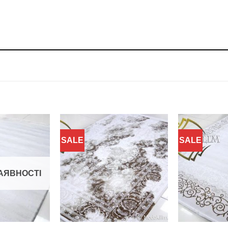
SALE
SALE
Додати
Додати
до
до
обраного
обраного
АЯВНОСТІ