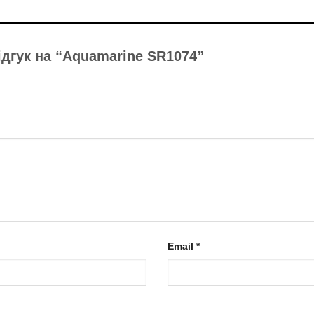
ідгук на “Aquamarine SR1074”
Email
*