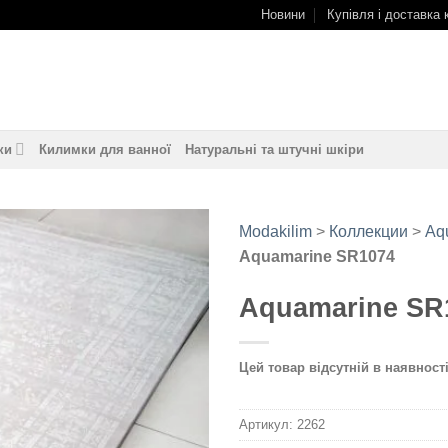
Новини
Купівля і доставка 
ки
Килимки для ванної
Натуральні та штучні шкіри
Modakilim
>
Коллекции
>
Aq
Aquamarine SR1074
Додати
до
Aquamarine SR
обраного
Цей товар відсутній в наявності
Артикул:
2262