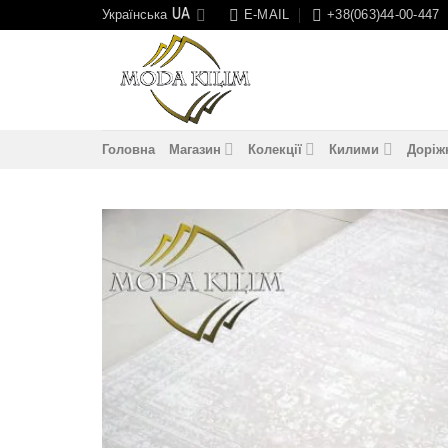
Skip
Українська
E-MAIL
+38(063)44-00-447
to
content
Головна
Магазин
Колекції
Килими
Доріж