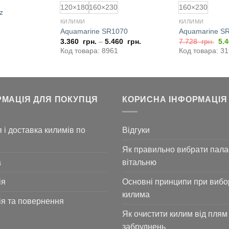
120×180
160×230
160×230
z
КИЛИМИ
КИЛИМИ
Aquamarine SR1070
Aquamarine SR
Ор
3.360
грн.
–
5.460
грн.
7.728
грн.
5.
цін
Код товара: 8961
Код товара: 3
7.
грн
РМАЦІЯ ДЛЯ ПОКУПЦЯ
КОРИСНА ІНФОРМАЦІЯ
 і доставка килимів по
Відгуки
Як правильно вибрати пала
а
вітальню
ія
Основні принципи при вибо
килима
ія та повернення
Як очистити килим від плям 
забруднень