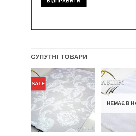
СУПУТНІ ТОВАРИ
SALE
Додати
до
обраного
НЕМАЄ В Н