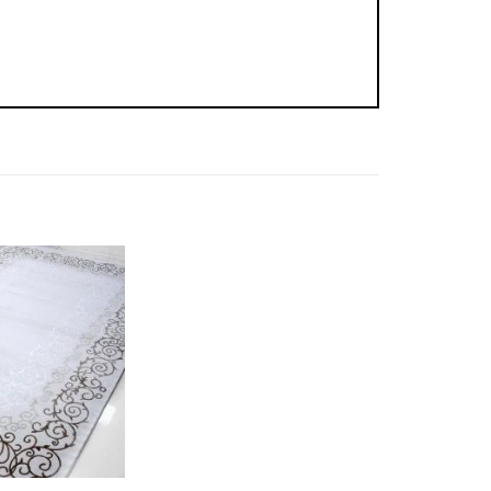
Додати
до
обраного