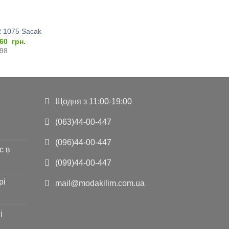
 1075 Sacak
игінальна
Поточна
460
грн.
а:
ціна:
198
728
5.460
..
грн..
Щодня з 11:00-19:00
(063)44-00-447
(096)44-00-447
с в
(099)44-00-447
рі
mail@modakilim.com.ua
і