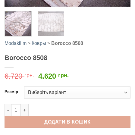
Modakilim
>
Ковры
>
Borocco 8508
Borocco 8508
Оригінальна
Поточна
6.720
4.620
грн.
грн.
ціна:
ціна:
6.720
4.620
Розмір
грн..
грн..
Borocco 8508 кількість
ДОДАТИ В КОШИК