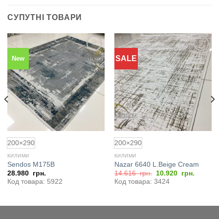
СУПУТНІ ТОВАРИ
SALE
New
Додати
Додати
до
до
обраного
обраного
200×290
200×290
КИЛИМИ
КИЛИМИ
Sendos M175B
Nazar 6640 L.Beige Cream
Оригінальна
Поточн
28.980
грн.
14.616
грн.
10.920
грн.
ціна:
ціна:
Код товара: 5922
Код товара: 3424
14.616
10.920
грн..
грн..