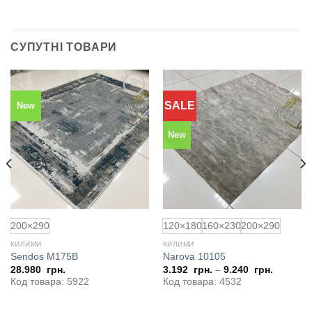
СУПУТНІ ТОВАРИ
SALE
New
Додати
Додати
до
до
обраного
обраного
New
200×290
120×180
160×230
200×290
КИЛИМИ
КИЛИМИ
Sendos M175B
Narova 10105
на
28.980
грн.
3.192
грн.
–
9.240
грн.
Код товара: 5922
Код товара: 4532
0