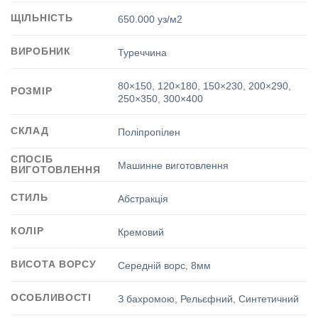
ЩІЛЬНІСТЬ
650.000 уз/м2
ВИРОБНИК
Туреччина
80×150
,
120×180
,
150×230
,
200×290
,
РОЗМІР
250×350
,
300×400
СКЛАД
Поліпропілен
СПОСІБ
Машинне виготовлення
ВИГОТОВЛЕННЯ
СТИЛЬ
Абстракція
КОЛІР
Кремовий
ВИСОТА ВОРСУ
Середній ворс
,
8мм
ОСОБЛИВОСТІ
З бахромою
,
Рельєфний
,
Синтетичний