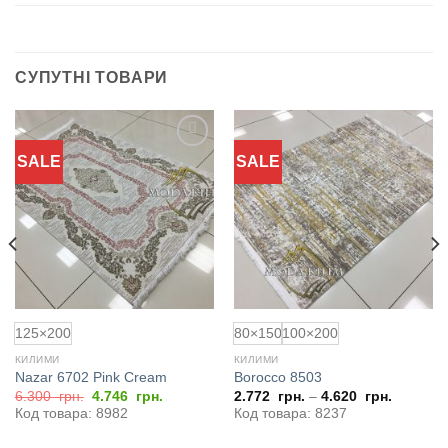
СУПУТНІ ТОВАРИ
SALE
SALE
Додати
Додати
до
до
обраного
обраного
125×200
80×150
100×200
КИЛИМИ
КИЛИМИ
Nazar 6702 Pink Cream
Borocco 8503
Оригінальна
Поточна
6.300
грн.
4.746
грн.
2.772
грн.
–
4.620
грн.
ціна:
ціна:
Код товара: 8982
Код товара: 8237
6.300
4.746
грн..
грн..