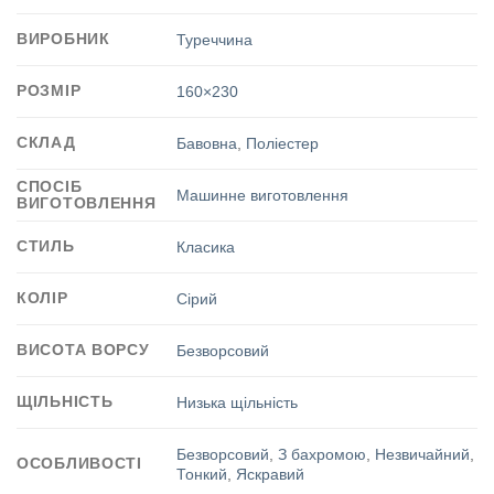
ВИРОБНИК
Туреччина
РОЗМІР
160×230
СКЛАД
Бавовна
,
Поліестер
СПОСІБ
Машинне виготовлення
ВИГОТОВЛЕННЯ
СТИЛЬ
Класика
КОЛІР
Сірий
ВИСОТА ВОРСУ
Безворсовий
ЩІЛЬНІСТЬ
Низька щільність
Безворсовий
,
З бахромою
,
Незвичайний
,
ОСОБЛИВОСТІ
Тонкий
,
Яскравий