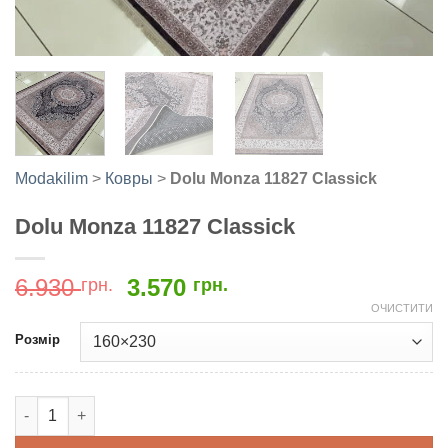
Modakilim
>
Ковры
>
Dolu Monza 11827 Classick
Dolu Monza 11827 Classick
Оригінальна
Поточна
6.930
3.570
грн.
грн.
ціна:
ціна:
ОЧИСТИТИ
6.930
3.570
Розмір
грн..
грн..
Dolu Monza 11827 Classick кількість