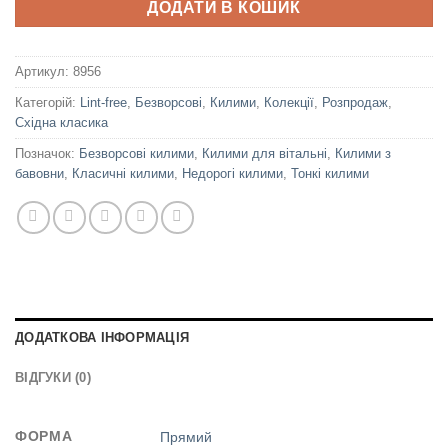
ДОДАТИ В КОШИК
Артикул:
8956
Категорій:
Lint-free
,
Безворсові
,
Килими
,
Колекції
,
Розпродаж
,
Східна класика
Позначок:
Безворсові килими
,
Килими для вітальні
,
Килими з
бавовни
,
Класичні килими
,
Недорогі килими
,
Тонкі килими
ДОДАТКОВА ІНФОРМАЦІЯ
ВІДГУКИ (0)
ФОРМА
Прямий