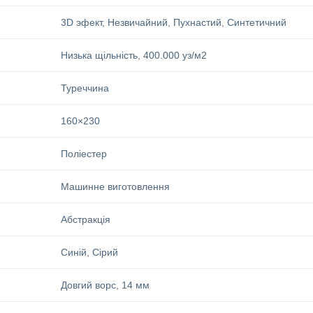
3D эфект
,
Незвичайний
,
Пухнастий
,
Синтетичний
Низька щільність
,
400.000 уз/м2
Туреччина
160×230
Поліестер
Машинне виготовлення
Абстракція
Синій
,
Сірий
Довгий ворс
,
14 мм