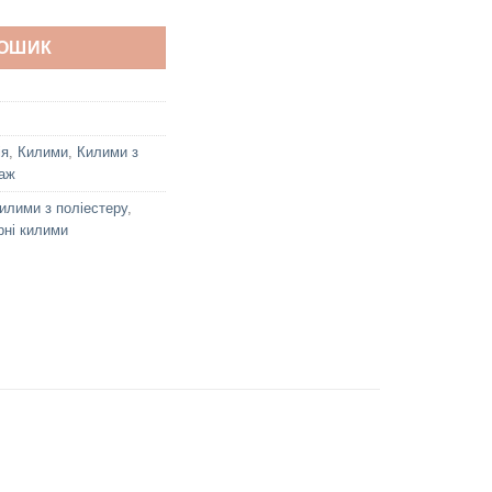
КОШИК
ія
,
Килими
,
Килими з
аж
илими з поліестеру
,
рні килими