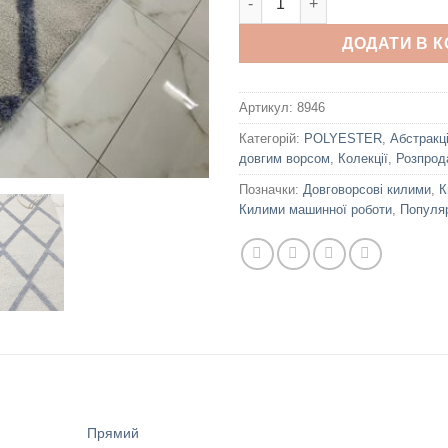
ДОДАТИ В 
Артикул:
8946
Категорій:
POLYESTER
,
Абстракц
довгим ворсом
,
Колекції
,
Розпрод
Позначки:
Довговорсові килими
,
К
Килими машинної роботи
,
Популя
Прямий