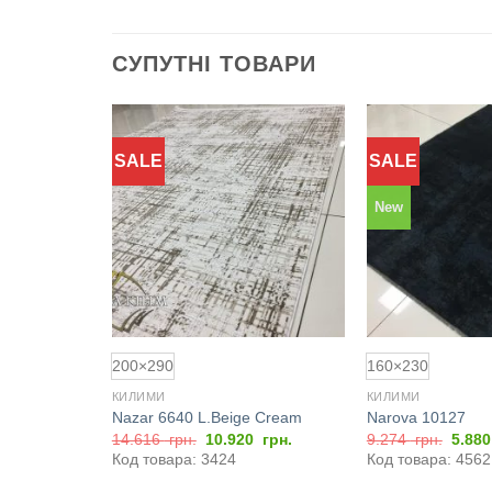
СУПУТНІ ТОВАРИ
SALE
SALE
Додати
Додати
до
до
обраного
обраного
New
200×290
160×230
КИЛИМИ
КИЛИМИ
Nazar 6640 L.Beige Cream
Narova 10127
Оригінальна
Поточна
Оригі
0
грн.
14.616
грн.
10.920
грн.
9.274
грн.
5.88
ціна:
ціна:
ціна:
Код товара: 3424
Код товара: 4562
14.616
10.920
9.27
грн..
грн..
грн..