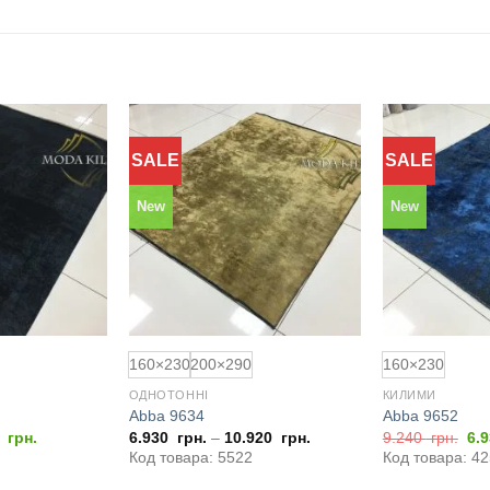
SALE
SALE
Додати
Додати
до
до
обраного
обраного
New
New
160×230
200×290
160×230
ОДНОТОННІ
КИЛИМИ
Abba 9634
Abba 9652
нальна
Поточна
Ор
0
грн.
6.930
грн.
–
10.920
грн.
9.240
грн.
6.
ціна:
цін
Код товара: 5522
Код товара: 4
4
5.880
9.
грн..
грн