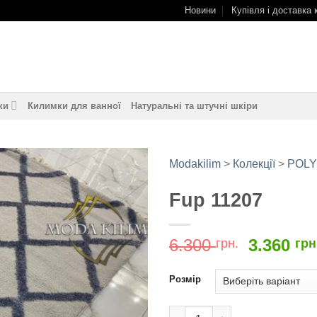
Новини
Купівля і доставка 
ки
Килимки для ванної
Натуральні та штучні шкіри
Modakilim
>
Колекції
>
POL
Fup 11207
Додати
до
обраного
Оригіна
6.300
3.360
грн.
грн
ціна:
6.300
Розмір
грн..
Fup 11207 кількість