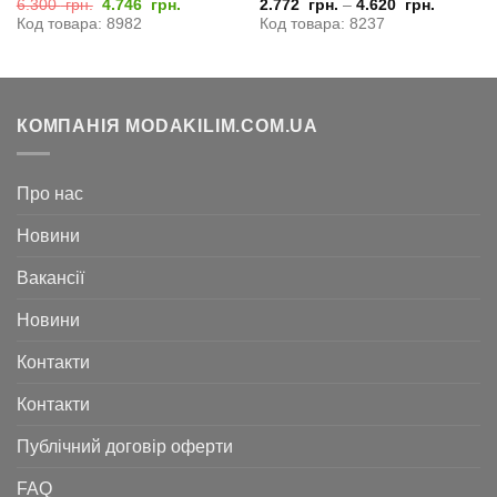
Оригінальна
Поточна
6.300
грн.
4.746
грн.
2.772
грн.
–
4.620
грн.
ціна:
ціна:
Код товара: 8982
Код товара: 8237
6.300
4.746
грн..
грн..
КОМПАНІЯ MODAKILIM.COM.UA
Про нас
Новини
Вакансії
Новини
Контакти
Контакти
Публічний договір оферти
FAQ