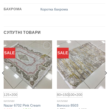
БАХРОМА
Коротка бахрома
СУПУТНІ ТОВАРИ
SALE
SALE
Додати
Додати
до
до
обраного
обраного
125×200
80×150
100×200
КИЛИМИ
КИЛИМИ
Nazar 6702 Pink Cream
Borocco 8503