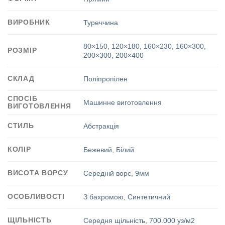
ВИРОБНИК
Туреччина
80×150
,
120×180
,
160×230
,
160×300
,
РОЗМІР
200×300
,
200×400
СКЛАД
Поліпропілен
СПОСІБ
Машинне виготовлення
ВИГОТОВЛЕННЯ
СТИЛЬ
Абстракція
КОЛІР
Бежевий
,
Білий
ВИСОТА ВОРСУ
Середній ворс
,
9мм
ОСОБЛИВОСТІ
З бахромою
,
Синтетичний
ЩІЛЬНІСТЬ
Середня щільність
,
700.000 уз/м2