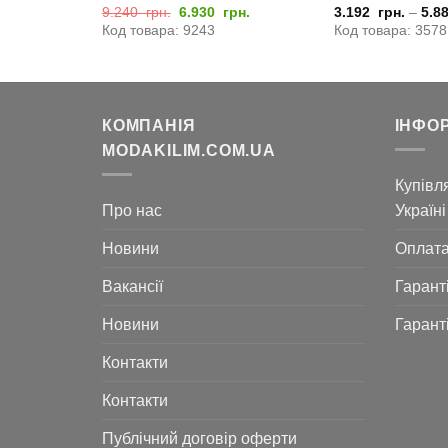
льна
Поточна
Оригінальна
Поточна
рн.
9.240
грн.
6.930
грн.
3.192
грн.
–
5.8
ціна:
ціна:
ціна:
Код товара: 9243
Код товара: 3578
6.930
9.240
6.930
грн..
грн..
грн..
КОМПАНІЯ
ІНФО
MODAKILIM.COM.UA
Купівля
Про нас
Україні
Новини
Оплат
Вакансії
Гарант
Новини
Гарант
Контакти
Контакти
Публічний договір оферти