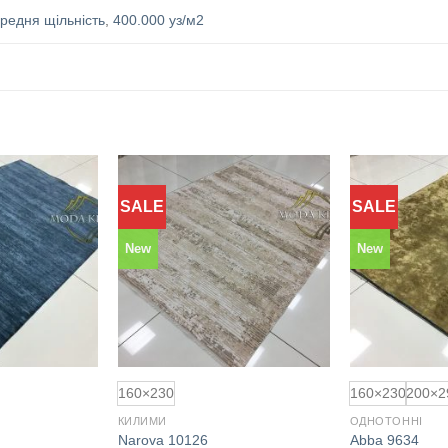
редня щільність
,
400.000 уз/м2
SALE
SALE
Додати
Додати
до
до
обраного
обраного
New
New
160×230
160×230
200×2
КИЛИМИ
ОДНОТОННІ
Narova 10126
Abba 9634