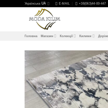
Skip
Українська
E-MAIL
+38(063)44-00-447
to
content
Головна
Магазин
Колекції
Килими
Доріж