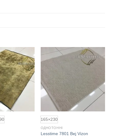
Додати
Додати
до
до
обраного
обраного
90
165×230
ОДНОТОННІ
Lesstime 7801 Bej Vizon