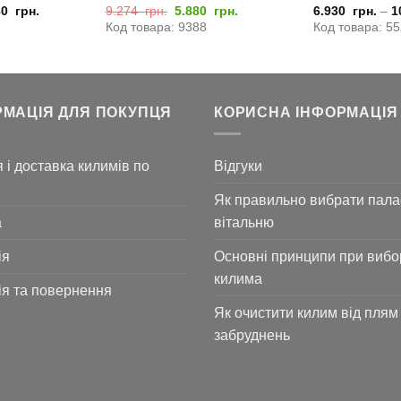
Оригінальна
Поточна
80
грн.
9.274
грн.
5.880
грн.
6.930
грн.
–
1
ціна:
ціна:
Код товара: 9388
Код товара: 5
9.274
5.880
грн..
грн..
РМАЦІЯ ДЛЯ ПОКУПЦЯ
КОРИСНА ІНФОРМАЦІЯ
 і доставка килимів по
Відгуки
Як правильно вибрати пала
а
вітальню
ія
Основні принципи при вибо
килима
ія та повернення
Як очистити килим від плям 
забруднень