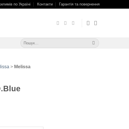
килимів по Україні
Контакти
Гарантія та повернення
Шукати:
lissa
>
Melissa
D.Blue