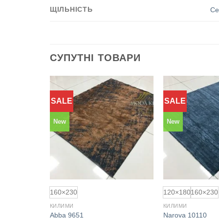
ЩІЛЬНІСТЬ
Се
СУПУТНІ ТОВАРИ
SALE
SALE
Додати
Додати
до
до
обраного
обраного
New
New
160×230
120×180
160×230
КИЛИМИ
КИЛИМИ
Abba 9651
Narova 10110