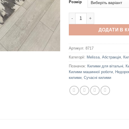
Розмір
Melissa P0247 D.Blue D.Blue к
ДОДАТИ В 
Артикул:
8717
Категорії:
Melissa
,
Абстракція
,
Ки
Позначок:
Килими для вітальні
,
К
Килими машинної роботи
,
Недорог
килими
,
Сучасні килими