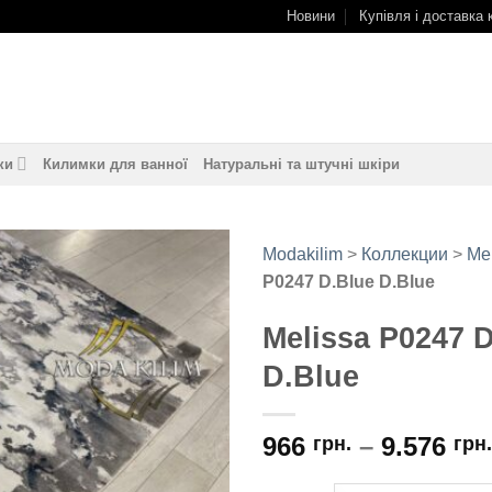
Новини
Купівля і доставка 
ки
Килимки для ванної
Натуральні та штучні шкіри
Modakilim
>
Коллекции
>
Me
P0247 D.Blue D.Blue
Додати
до
Melissa P0247 
обраного
D.Blue
966
–
9.576
грн.
грн.