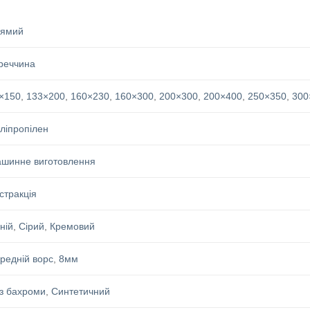
ямий
реччина
×150
,
133×200
,
160×230
,
160×300
,
200×300
,
200×400
,
250×350
,
300
ліпропілен
шинне виготовлення
стракція
ній
,
Сірий
,
Кремовий
редній ворс
,
8мм
з бахроми
,
Синтетичний