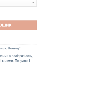
ількість
КОШИК
лими
,
Колекції
илими з поліпропілену
,
і килими
,
Популярні