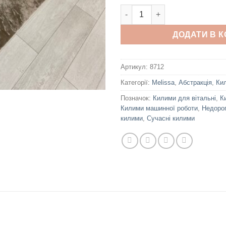
Melissa P0266 Vizon Vizon кіл
ДОДАТИ В 
Артикул:
8712
Категорії:
Melissa
,
Абстракція
,
Ки
Позначок:
Килими для вітальні
,
К
Килими машинної роботи
,
Недорог
килими
,
Сучасні килими