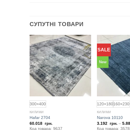
СУПУТНІ ТОВАРИ
SALE
Додати
Додати
до
до
обраного
обраного
New
300×400
120×180
160×230
КИЛИМИ
КИЛИМИ
Hafar 2704
Narova 10110
0
грн.
60.018
грн.
3.192
грн.
–
5.8
Код товара: 9637
Код товара: 3578