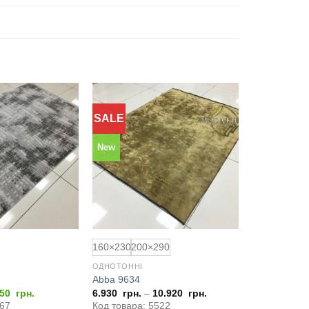
SALE
Додати
Додати
до
до
обраного
обраного
New
160×230
200×290
ОДНОТОННІ
Abba 9634
игінальна
Поточна
250
грн.
6.930
грн.
–
10.920
грн.
а:
ціна:
267
Код товара: 5522