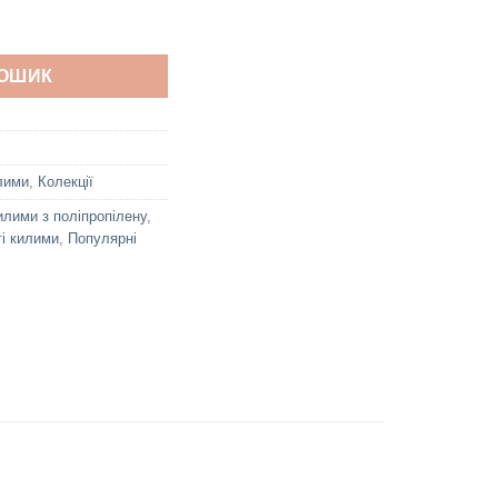
ькість
КОШИК
лими
,
Колекції
илими з поліпропілену
,
і килими
,
Популярні