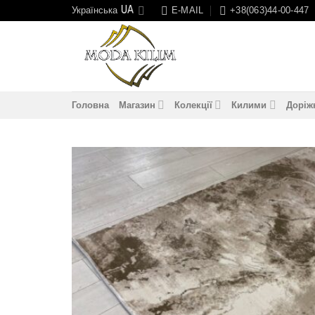
Skip
Українська
E-MAIL
+38(063)44-00-447
to
content
Головна
Магазин
Колекції
Килими
Доріж