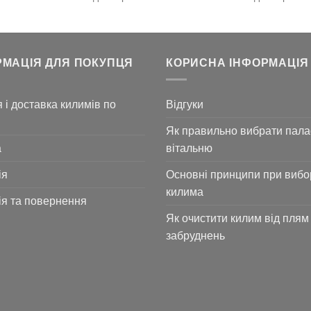
14.616
10.920
7.
грн..
грн..
грн
РМАЦІЯ ДЛЯ ПОКУПЦЯ
КОРИСНА ІНФОРМАЦІЯ
 і доставка килимів по
Відгуки
Як правильно вибрати пала
а
вітальню
ія
Основні принципи при вибо
килима
ія та повернення
Як очистити килим від плям 
забруднень