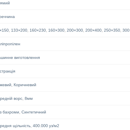
ямий
реччина
×150
,
133×200
,
160×230
,
160×300
,
200×300
,
200×400
,
250×350
,
300
ліпропілен
шинне виготовлення
стракція
жевий
,
Коричневий
редній ворс
,
8мм
з бахроми
,
Синтетичний
редня щільність
,
400.000 уз/м2