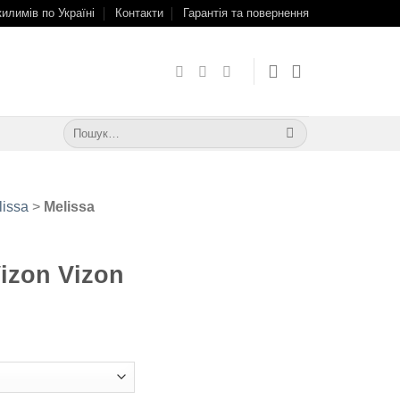
килимів по Україні
Контакти
Гарантія та повернення
Шукати:
lissa
>
Melissa
izon Vizon