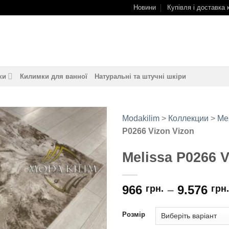
Новини
Купівля і доставка 
ки
Килимки для ванної
Натуральні та штучні шкіри
Modakilim
>
Коллекции
>
Me
P0266 Vizon Vizon
Додати
до
Melissa P0266 V
обраного
966
–
9.576
грн.
грн.
Розмір