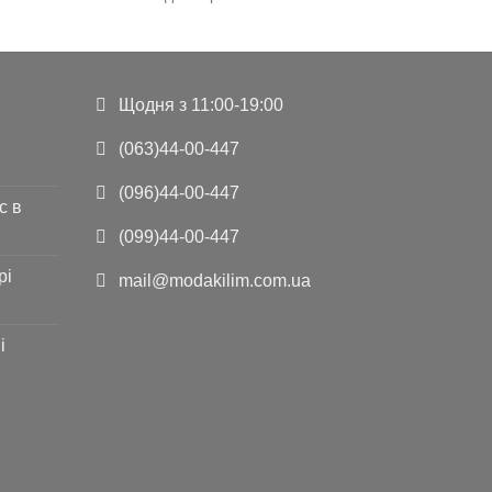
140
5.250
..
грн..
Щодня з 11:00-19:00
(063)44-00-447
(096)44-00-447
с в
(099)44-00-447
рі
mail@modakilim.com.ua
і