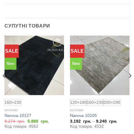
СУПУТНІ ТОВАРИ
SALE
SALE
Додати
Додати
до
до
обраного
обраного
New
New
160×230
120×180
160×230
200×290
КИЛИМИ
КИЛИМИ
Narova 10127
Narova 10105
Оригінальна
Поточна
9.274
грн.
5.880
грн.
3.192
грн.
–
9.240
грн.
ціна:
ціна:
Код товара: 4562
Код товара: 4532
9.274
5.880
грн..
грн..