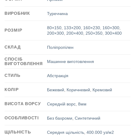
ВИРОБНИК
Туреччина
80×150
,
133×200
,
160×230
,
160×300
,
РОЗМІР
200×300
,
200×400
,
250×350
,
300×400
СКЛАД
Поліпропілен
СПОСІБ
Машинне виготовлення
ВИГОТОВЛЕННЯ
СТИЛЬ
Абстракція
КОЛІР
Бежевий
,
Коричневий
,
Кремовий
ВИСОТА ВОРСУ
Середній ворс
,
8мм
ОСОБЛИВОСТІ
Без бахроми
,
Синтетичний
ЩІЛЬНІСТЬ
Середня щільність
,
400.000 уз/м2