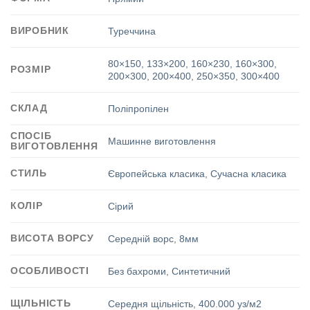
ВИРОБНИК
Туреччина
80×150
,
133×200
,
160×230
,
160×300
,
РОЗМІР
200×300
,
200×400
,
250×350
,
300×400
СКЛАД
Поліпропілен
СПОСІБ
Машинне виготовлення
ВИГОТОВЛЕННЯ
СТИЛЬ
Європейська класика
,
Сучасна класика
КОЛІР
Сірий
ВИСОТА ВОРСУ
Середній ворс
,
8мм
ОСОБЛИВОСТІ
Без бахроми
,
Синтетичний
ЩІЛЬНІСТЬ
Середня щільність
,
400.000 уз/м2