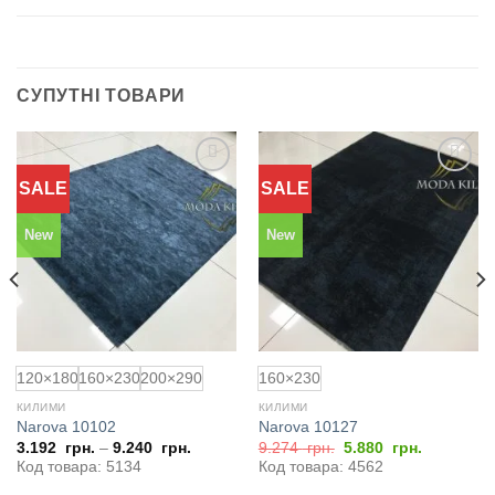
СУПУТНІ ТОВАРИ
SALE
SALE
Додати
Додати
до
до
обраного
обраного
New
New
120×180
160×230
200×290
160×230
КИЛИМИ
КИЛИМИ
Narova 10102
Narova 10127
Оригінальна
Поточна
3.192
грн.
–
9.240
грн.
9.274
грн.
5.880
грн.
ціна:
ціна:
Код товара: 5134
Код товара: 4562
9.274
5.880
грн..
грн..