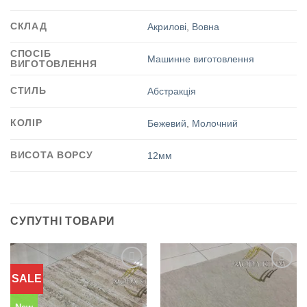
СКЛАД
Акрилові
,
Вовна
СПОСІБ
Машинне виготовлення
ВИГОТОВЛЕННЯ
СТИЛЬ
Абстракція
КОЛІР
Бежевий
,
Молочний
ВИСОТА ВОРСУ
12мм
СУПУТНІ ТОВАРИ
SALE
Додати
Додати
до
до
обраного
обраного