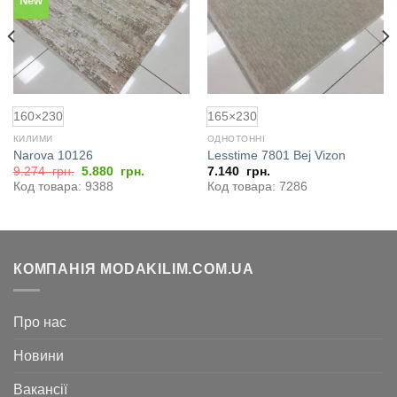
New
160×230
165×230
КИЛИМИ
ОДНОТОННІ
Narova 10126
Lesstime 7801 Bej Vizon
Оригінальна
Поточна
9.274
грн.
5.880
грн.
7.140
грн.
ціна:
ціна:
Код товара: 9388
Код товара: 7286
9.274
5.880
грн..
грн..
КОМПАНІЯ MODAKILIM.COM.UA
Про нас
Новини
Вакансії