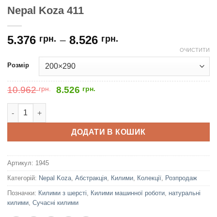
Nepal Koza 411
5.376
–
8.526
грн.
грн.
ОЧИСТИТИ
Розмір
Оригінальна
Поточна
10.962
грн.
8.526
грн.
ціна:
ціна:
10.962
8.526
Nepal Koza 411 кількість
грн..
грн..
ДОДАТИ В КОШИК
Артикул:
1945
Категорій:
Nepal Koza
,
Абстракція
,
Килими
,
Колекції
,
Розпродаж
Позначки:
Килими з шерсті
,
Килими машинної роботи
,
натуральні
килими
,
Сучасні килими