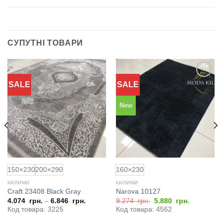
СУПУТНІ ТОВАРИ
SALE
SALE
Додати
Додати
до
до
обраного
обраного
New
150×230
200×290
160×230
КИЛИМИ
КИЛИМИ
Craft 23408 Black Gray
Narova 10127
Оригінальна
Поточна
4.074
грн.
–
6.846
грн.
9.274
грн.
5.880
грн.
ціна:
ціна:
Код товара: 3225
Код товара: 4562
9.274
5.880
грн..
грн..