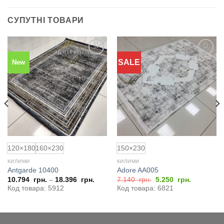
СУПУТНІ ТОВАРИ
SALE
New
Додати
Додати
до
до
обраного
обраного
120×180
160×230
150×230
КИЛИМИ
КИЛИМИ
Antgarde 10400
Adore AA005
Оригінальна
Поточна
10.794
грн.
–
18.396
грн.
7.140
грн.
5.250
грн.
ціна:
ціна:
Код товара: 5912
Код товара: 6821
7.140
5.250
грн..
грн..