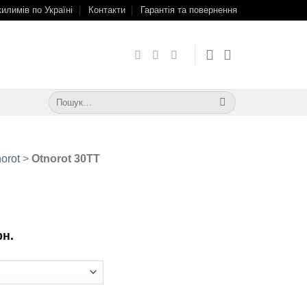
килимів по Україні
Контакти
Гарантія та повернення
Шукати:
orot
>
Otnorot 30TT
рн.