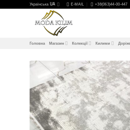
Skip
Українська
E-MAIL
+38(063)44-00-447
to
content
Головна
Магазин
Колекції
Килими
Доріж