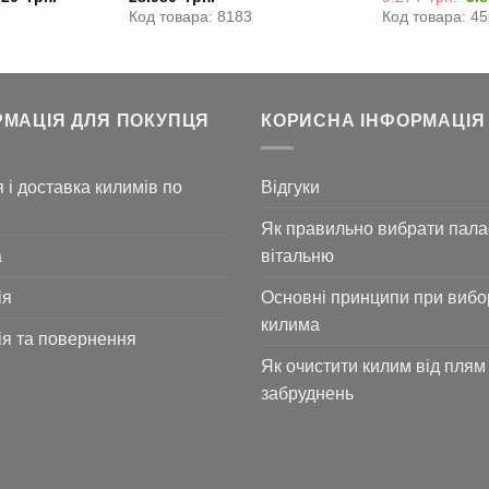
цін
Код товара: 8183
Код товара: 4
9.
грн
РМАЦІЯ ДЛЯ ПОКУПЦЯ
КОРИСНА ІНФОРМАЦІЯ
 і доставка килимів по
Відгуки
Як правильно вибрати пала
а
вітальню
ія
Основні принципи при вибо
килима
ія та повернення
Як очистити килим від плям 
забруднень