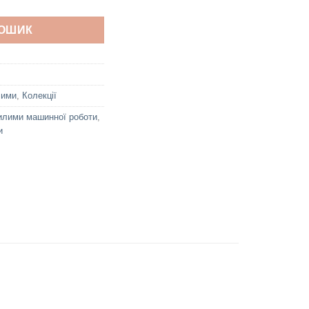
КОШИК
лими
,
Колекції
илими машинної роботи
,
и