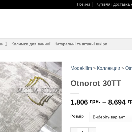
Новини
Купівля і доставка 
ки
Килимки для ванної
Натуральні та штучні шкіри
Modakilim
>
Коллекции
>
Otn
Otnorot 30TT
Додати
до
обраного
1.806
–
8.694
грн.
г
Розмір
Otnorot 30TT кількість