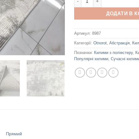
ДОДАТИ В 
Артикул:
8987
Категорії:
Otnorot
,
Абстракція
,
Ки
Позначки:
Килими з поліестеру
,
К
Популярні килими
,
Сучасні килим
Прямий