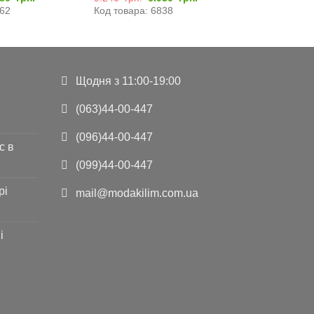
а:
ціна:
ціна:
ціна:
562
Код товара: 6838
274
5.880
9.240
6.930
..
грн..
грн..
грн..
Щодня з 11:00-19:00
(063)44-00-447
(096)44-00-447
с в
(099)44-00-447
рі
mail@modakilim.com.ua
і