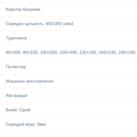
Коротка бахрома
Середня щільність
,
650.000 уз/м2
Туреччина
80×300
,
80×150
,
100×200
,
100×300
,
120×180
,
160×230
,
200×290
Поліестер
Машинне виготовлення
Абстракція
Білий
,
Сірий
Середній ворс
,
8мм