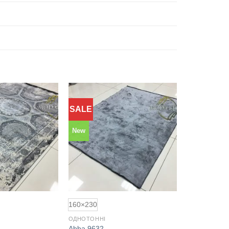
SALE
Додати
Додати
до
до
обраного
обраного
New
160×230
ОДНОТОННІ
Abba 9632