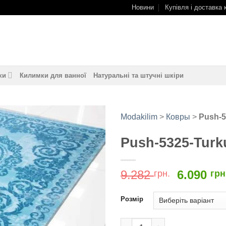
Новини
Купівля і доставка 
ки
Килимки для ванної
Натуральні та штучні шкіри
Modakilim
>
Ковры
>
Push-5
Push-5325-Turk
Додати
до
обраного
Оригіна
9.282
6.090
грн.
грн
ціна:
9.282
Розмір
грн..
Push-5325-Turkuaz кількість