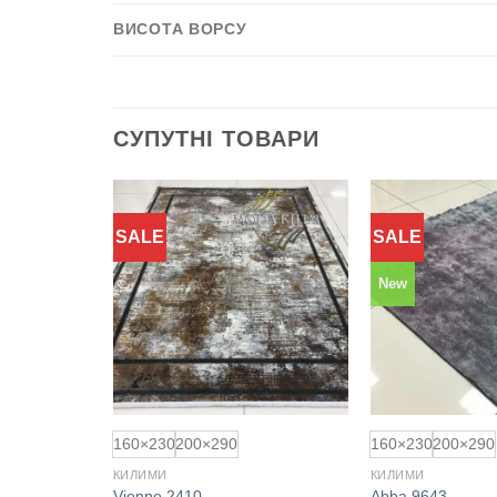
ВИСОТА ВОРСУ
СУПУТНІ ТОВАРИ
SALE
SALE
Додати
Додати
до
до
обраного
обраного
New
160×230
200×290
160×230
200×290
КИЛИМИ
КИЛИМИ
Vienne 2410
Abba 9643