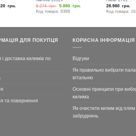
Оригінальна
Поточна
920
грн.
9.274
грн.
5.880
грн.
28.980
грн.
ціна:
ціна:
Код товара: 9388
Код товара: 1
9.274
5.880
грн..
грн..
РМАЦІЯ ДЛЯ ПОКУПЦЯ
КОРИСНА ІНФОРМАЦІЯ
 і доставка килимів по
Відгуки
Як правильно вибрати пала
а
вітальню
ія
Основні принципи при вибо
килима
ія та повернення
Як очистити килим від плям 
забруднень