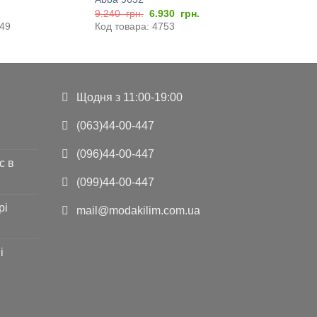
Оригінальна
Поточна
9.240
грн.
6.930
грн.
ціна:
ціна:
649
Код товара: 4753
9.240
6.930
грн..
грн..
Щодня з 11:00-19:00
(063)44-00-447
(096)44-00-447
с в
(099)44-00-447
рі
mail@modakilim.com.ua
і