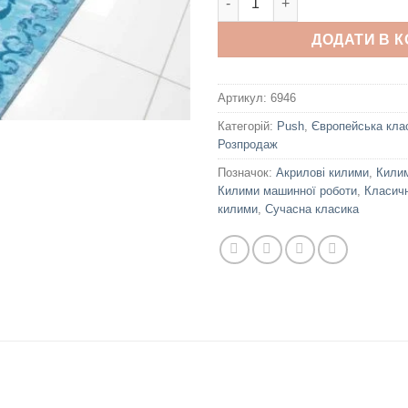
ДОДАТИ В 
Артикул:
6946
Категорій:
Push
,
Європейська кла
Розпродаж
Позначок:
Акрилові килими
,
Килим
Килими машинної роботи
,
Класичн
килими
,
Сучасна класика