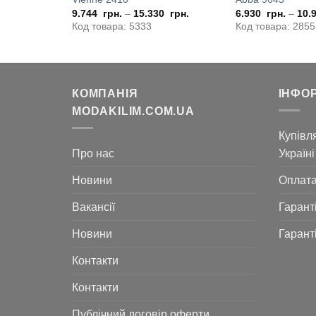
льна
Поточна
рн.
9.744
грн.
–
15.330
грн.
6.930
грн.
–
10.
ціна:
Код товара: 5333
Код товара: 2855
5.250
грн..
КОМПАНІЯ
ІНФО
MODAKILIM.COM.UA
Купівля
Про нас
Україні
Новини
Оплат
Вакансії
Гарант
Новини
Гарант
Контакти
Контакти
Публічний договір оферти