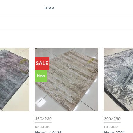
10мм
SALE
Додати
Додати
до
до
обраного
обраного
New
160×230
200×290
КИЛИМИ
КИЛИМИ
Narova 10126
Hafar 2701