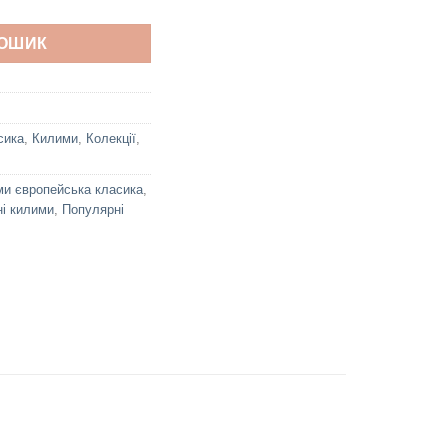
КОШИК
сика
,
Килими
,
Колекції
,
и європейська класика
,
і килими
,
Популярні