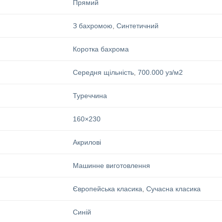
Прямий
З бахромою
,
Синтетичний
Коротка бахрома
Середня щільність
,
700.000 уз/м2
Туреччина
160×230
Акрилові
Машинне виготовлення
Європейська класика
,
Сучасна класика
Синій