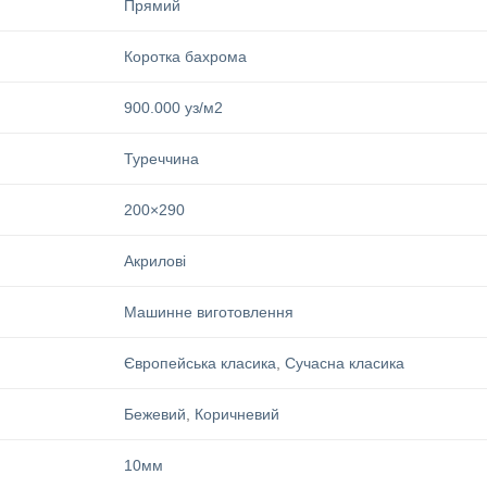
Прямий
Коротка бахрома
900.000 уз/м2
Туреччина
200×290
Акрилові
Машинне виготовлення
Європейська класика
,
Сучасна класика
Бежевий
,
Коричневий
10мм