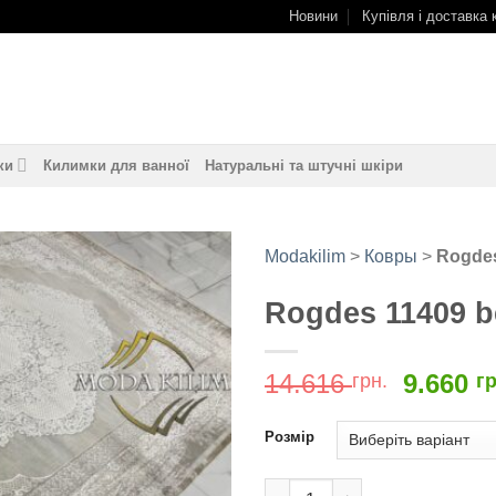
Новини
Купівля і доставка 
ки
Килимки для ванної
Натуральні та штучні шкіри
Modakilim
>
Ковры
>
Rogdes
Rogdes 11409 b
Додати
до
обраного
Оригін
14.616
9.660
грн.
гр
ціна:
14.616
Розмір
грн..
Rogdes 11409 bej кількість