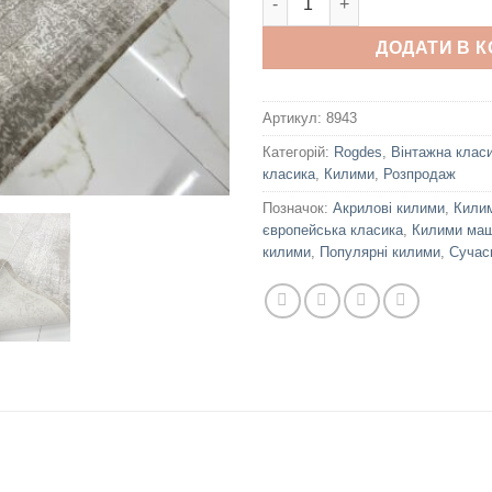
ДОДАТИ В 
Артикул:
8943
Категорій:
Rogdes
,
Вінтажна клас
класика
,
Килими
,
Розпродаж
Позначок:
Акрилові килими
,
Килим
європейська класика
,
Килими маш
килими
,
Популярні килими
,
Сучас