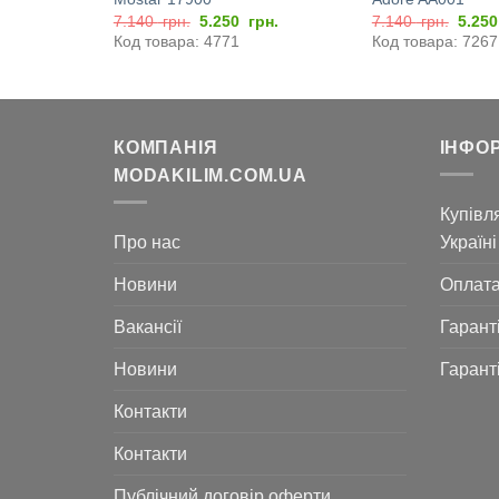
Оригінальна
Поточна
Оригі
0
грн.
7.140
грн.
5.250
грн.
7.140
грн.
5.25
ціна:
ціна:
ціна:
Код товара: 4771
Код товара: 7267
7.140
5.250
7.14
грн..
грн..
грн..
КОМПАНІЯ
ІНФО
MODAKILIM.COM.UA
Купівля
Про нас
Україні
Новини
Оплат
Вакансії
Гарант
Новини
Гарант
Контакти
Контакти
Публічний договір оферти