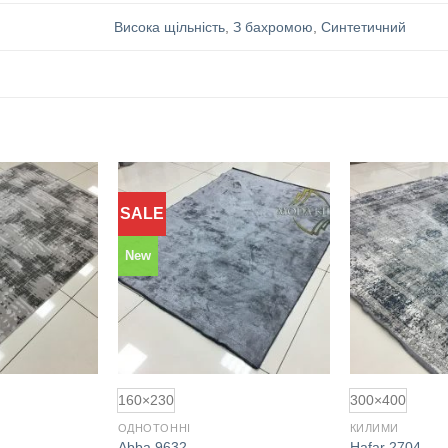
Висока щільність
,
З бахромою
,
Синтетичний
SALE
Додати
Додати
до
до
обраного
обраного
New
160×230
300×400
ОДНОТОННІ
КИЛИМИ
Abba 9632
Hafar 2704