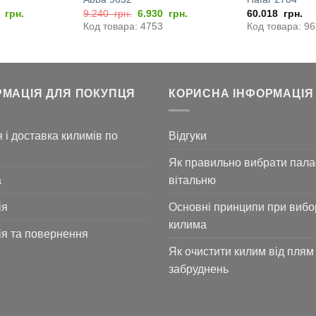
нальна
Поточна
Оригінальна
Поточна
0
грн.
9.240
грн.
6.930
грн.
60.018
грн.
ціна:
ціна:
ціна:
Код товара: 4753
Код товара: 9
0
5.250
9.240
6.930
грн..
грн..
грн..
РМАЦІЯ ДЛЯ ПОКУПЦЯ
КОРИСНА ІНФОРМАЦІЯ
 і доставка килимів по
Відгуки
Як правильно вибрати пала
а
вітальню
ія
Основні принципи при вибо
килима
ія та повернення
Як очистити килим від плям 
забруднень