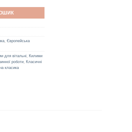
КОШИК
ика
,
Європейська
и для вітальні
,
Килими
инної роботи
,
Класичні
на класика