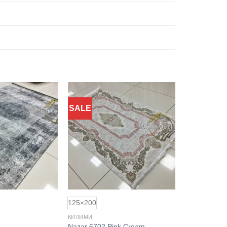
SALE
Додати
Додати
до
до
обраного
обраного
125×200
КИЛИМИ
Nazar 6702 Pink Cream