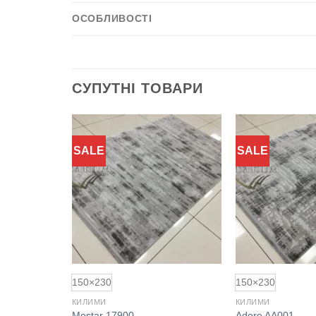
ОСОБЛИВОСТІ
СУПУТНІ ТОВАРИ
SALE
SALE
Додати
Додати
до
до
обраного
обраного
150×230
150×230
КИЛИМИ
КИЛИМИ
Mostar 17900
Adore AA001