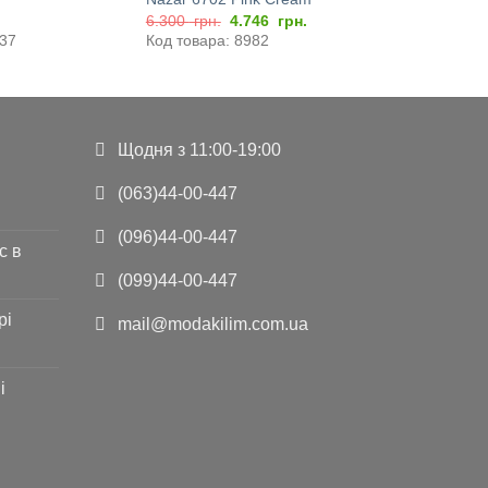
Оригінальна
Поточна
6.300
грн.
4.746
грн.
ціна:
ціна:
637
Код товара: 8982
6.300
4.746
грн..
грн..
Щодня з 11:00-19:00
(063)44-00-447
(096)44-00-447
с в
(099)44-00-447
рі
mail@modakilim.com.ua
і