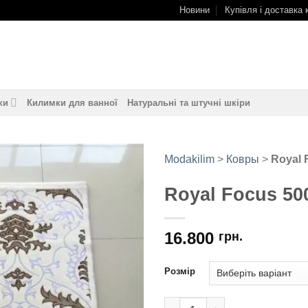
Новини
Купівля і доставка 
ки
Килимки для ванної
Натуральні та штучні шкіри
Modakilim
>
Ковры
>
Royal 
Royal Focus 50
16.800
грн.
Розмір
Royal Focus 5005A кількість