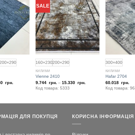
SALE
200×290
160×230
200×290
300×400
КИЛИМИ
КИЛИМИ
Vienne 2410
Hafar 2704
40
грн.
9.744
грн.
–
15.330
грн.
60.018
грн.
Код товара: 5333
Код товара: 9
РМАЦІЯ ДЛЯ ПОКУПЦЯ
КОРИСНА ІНФОРМАЦІЯ
 і доставка килимів по
Відгуки