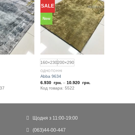
SALE
New
160×230
200×290
ОДНОТОННІ
Abba 9634
6.930
грн.
–
10.920
грн.
637
Код товара: 5522
Щодня з 11:00-19:00
(063)44-00-447