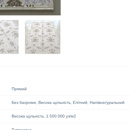
Прямий
Без бахроми
,
Висока щільність
,
Елітний
,
Напівнатуральний
Висока щільність
,
1.500.000 уз/м2
Туреччина