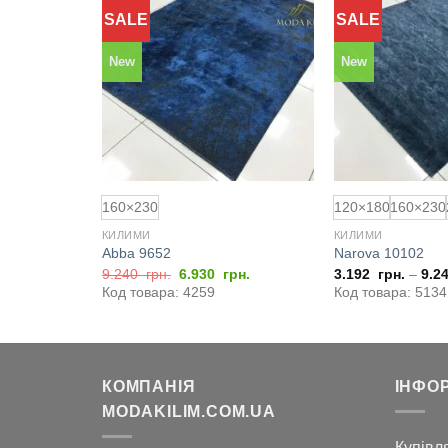
SALE
SALE
New
New
160×230
120×180
160×230
КИЛИМИ
КИЛИМИ
Abba 9652
Narova 10102
Оригінальна
Поточна
9.240
грн.
6.930
грн.
3.192
грн.
–
9.2
ціна:
ціна:
Код товара: 4259
Код товара: 5134
9.240
6.930
грн..
грн..
КОМПАНІЯ
ІНФО
MODAKILIM.COM.UA
Купівля