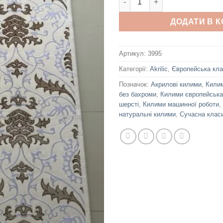
ДОДАТИ В 
Артикул:
3995
Категорії:
Akrilic
,
Європейська кла
Позначок:
Акрилові килими
,
Килим
без бахроми
,
Килими європейська
шерсті
,
Килими машинної роботи
,
натуральні килими
,
Сучасна клас