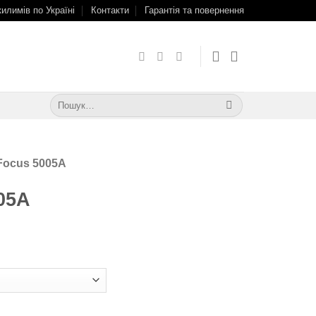
килимів по Україні
Контакти
Гарантія та повернення
Шукати:
Focus 5005A
05A