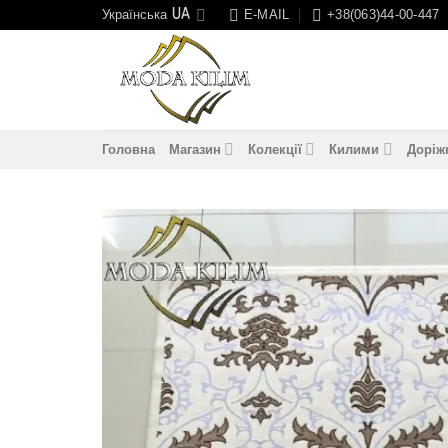
Skip
Українська
E-MAIL
+38(063)44-00-447
to
content
Головна
Магазин
Колекції
Килими
Доріж