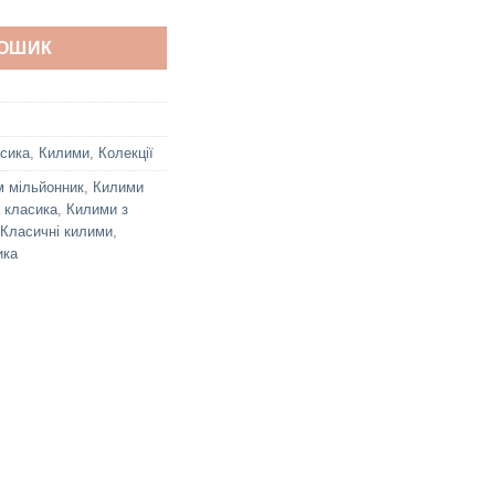
КОШИК
сика
,
Килими
,
Колекції
 мільйонник
,
Килими
 класика
,
Килими з
Класичні килими
,
ика