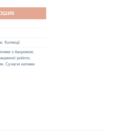
КОШИК
и
,
Колекції
илими з бахромою
,
ашинної роботи
,
ми
,
Сучасні килими