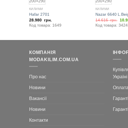
200×290
200×290
КИЛИМИ
КИЛИМИ
Hafar 2701
Nazar 6640 L.Be
льна
Поточна
Ориг
рн.
28.980
грн.
14.616
грн.
10.
ціна:
ціна
Код товара: 1649
Код товара: 3424
5.250
14.
грн..
грн..
КОМПАНІЯ
ІНФО
MODAKILIM.COM.UA
Купівля
Про нас
Україні
Новини
Оплат
Вакансії
Гарант
Новини
Гарант
Контакти