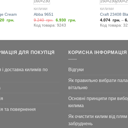
160×230
150×230
200×2
КИЛИМИ
КИЛИМИ
ige Cream
Abba 9651
Craft 23408 Bl
інальна
Поточна
Оригінальна
Поточна
920
грн.
9.240
грн.
6.930
грн.
4.074
грн.
–
6
:
ціна:
ціна:
ціна:
Код товара: 9243
Код товара: 3
616
10.920
9.240
6.930
грн..
грн..
грн..
РМАЦІЯ ДЛЯ ПОКУПЦЯ
КОРИСНА ІНФОРМАЦІЯ
 і доставка килимів по
Відгуки
Як правильно вибрати пала
а
вітальню
ія
Основні принципи при вибо
килима
ія та повернення
Як очистити килим від плям 
забруднень