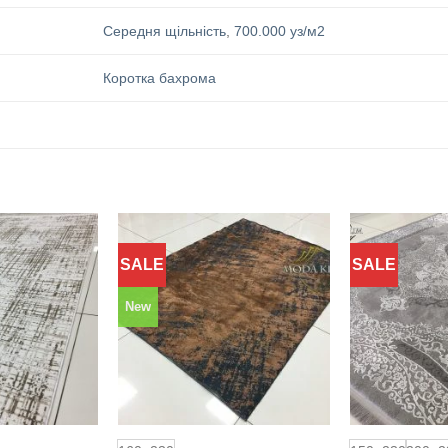
Середня щільність
,
700.000 уз/м2
Коротка бахрома
SALE
SALE
Додати
Додати
до
до
обраного
обраного
New