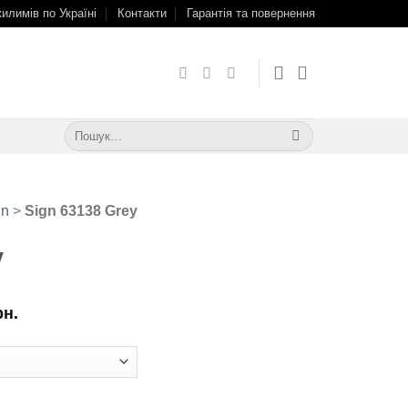
килимів по Україні
Контакти
Гарантія та повернення
Шукати:
gn
>
Sign 63138 Grey
y
рн.