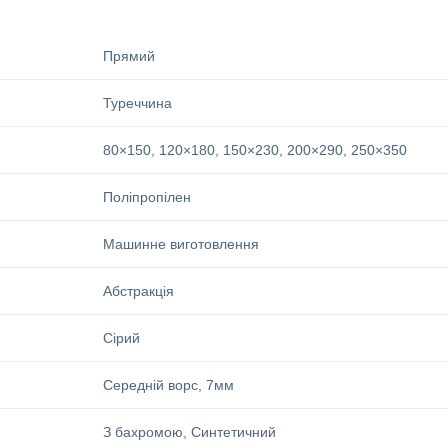
Прямий
Туреччина
80×150
,
120×180
,
150×230
,
200×290
,
250×350
Поліпропілен
Машинне виготовлення
Абстракція
Сірий
Середній ворс
,
7мм
З бахромою
,
Синтетичний