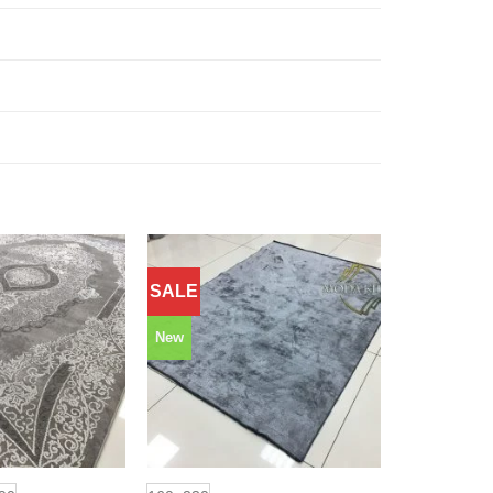
SALE
Додати
Додати
до
до
обраного
обраного
New