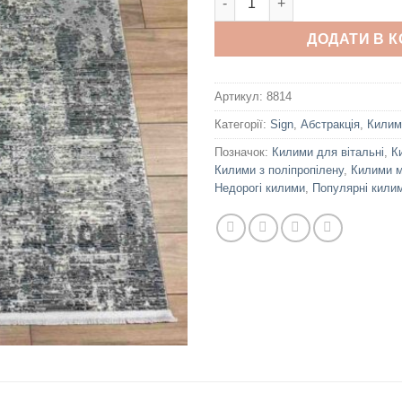
ДОДАТИ В 
Артикул:
8814
Категорії:
Sign
,
Абстракція
,
Килим
Позначок:
Килими для вітальні
,
К
Килими з поліпропілену
,
Килими м
Недорогі килими
,
Популярні кили