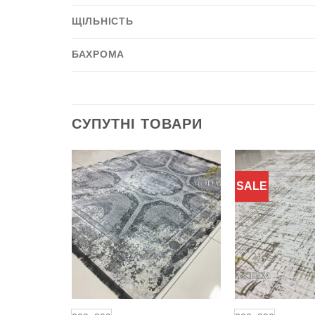
ЩІЛЬНІСТЬ
БАХРОМА
СУПУТНІ ТОВАРИ
SALE
Додати
Додати
до
до
обраного
обраного