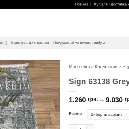
Новини
Купівля і доставка 
ки
Килимки для ванної
Натуральні та штучні шкіри
Modakilim
>
Коллекции
>
Si
Sign 63138 Gre
Додати
до
обраного
1.260
–
9.030
грн.
г
Розмір
Sign 63138 Grey кількість