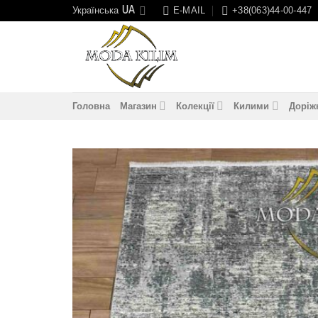
Skip
Українська
E-MAIL
+38(063)44-00-447
to
content
Головна
Магазин
Колекції
Килими
Доріж