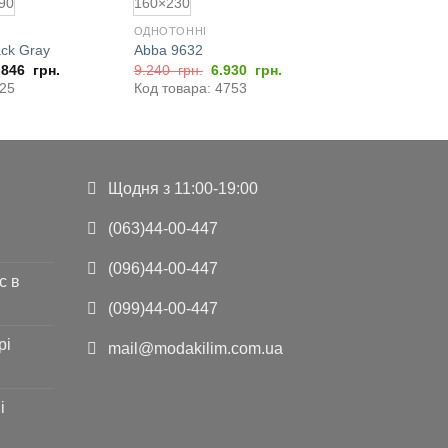
90
160×230
ОДНОТОННІ
ack Gray
Abba 9632
Оригінальна
Поточна
.846
грн.
9.240
грн.
6.930
грн.
ціна:
ціна:
225
Код товара: 4753
9.240
6.930
грн..
грн..
Щодня з 11:00-19:00
(063)44-00-447
(096)44-00-447
с в
(099)44-00-447
рі
mail@modakilim.com.ua
і