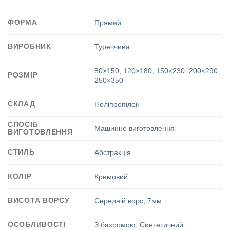
ФОРМА
Прямий
ВИРОБНИК
Туреччина
80×150
,
120×180
,
150×230
,
200×290
,
РОЗМІР
250×350
СКЛАД
Поліпропілен
СПОСІБ
Машинне виготовлення
ВИГОТОВЛЕННЯ
СТИЛЬ
Абстракція
КОЛІР
Кремовий
ВИСОТА ВОРСУ
Середній ворс
,
7мм
ОСОБЛИВОСТІ
З бахромою
,
Синтетичний