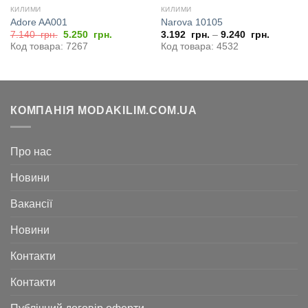
КИЛИМИ
КИЛИМИ
Adore AA001
Narova 10105
Оригінальна
Поточна
7.140
грн.
5.250
грн.
3.192
грн.
–
9.240
грн.
ціна:
ціна:
Код товара: 7267
Код товара: 4532
7.140
5.250
грн..
грн..
КОМПАНІЯ MODAKILIM.COM.UA
Про нас
Новини
Вакансії
Новини
Контакти
Контакти