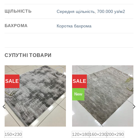
ЩІЛЬНІСТЬ
Середня щільність
,
700.000 уз/м2
БАХРОМА
Коротка бахрома
СУПУТНІ ТОВАРИ
SALE
SALE
Додати
Додати
до
до
обраного
обраного
New
150×230
120×180
160×230
200×290