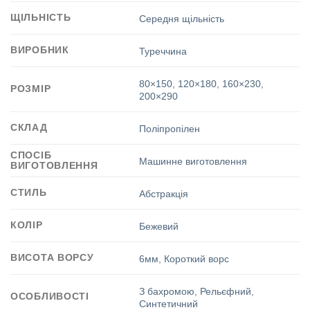
ЩІЛЬНІСТЬ
Середня щільність
ВИРОБНИК
Туреччина
80×150
,
120×180
,
160×230
,
РОЗМІР
200×290
СКЛАД
Поліпропілен
СПОСІБ
Машинне виготовлення
ВИГОТОВЛЕННЯ
СТИЛЬ
Абстракція
КОЛІР
Бежевий
ВИСОТА ВОРСУ
6мм
,
Короткий ворс
З бахромою
,
Рельєфний
,
ОСОБЛИВОСТІ
Синтетичний