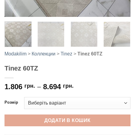
Modakilim
>
Коллекции
>
Tinez
>
Tinez 60TZ
Tinez 60TZ
1.806
–
8.694
грн.
грн.
Розмір
ДОДАТИ В КОШИК