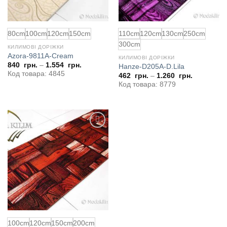
80cm
100сm
120cm
150cm
110cm
120cm
130cm
250cm
300cm
КИЛИМОВІ ДОРІЖКИ
Azora-9811A-Cream
КИЛИМОВІ ДОРІЖКИ
840
грн.
–
1.554
грн.
Hanze-D205A-D.Lila
Код товара: 4845
462
грн.
–
1.260
грн.
Код товара: 8779
Додати
до
обраного
100сm
120cm
150cm
200cm