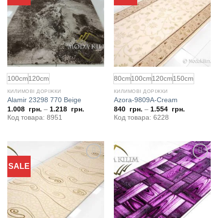
до
до
обраного
обраного
100сm
120cm
80cm
100сm
120cm
150cm
КИЛИМОВІ ДОРІЖКИ
КИЛИМОВІ ДОРІЖКИ
Alamir 23298 770 Beige
Azora-9809A-Cream
1.008
грн.
–
1.218
грн.
840
грн.
–
1.554
грн.
Код товара: 8951
Код товара: 6228
SALE
Додати
Додати
до
до
обраного
обраного