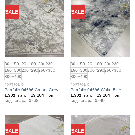
SALE
SALE
Додати
Додати
до
до
обраного
обраного
80×150
120×180
150×230
80×150
120×180
150×230
150×300
200×290
250×350
150×300
200×290
250×350
300×400
300×400
PORTFOLIO
PORTFOLIO
Portfolio 04696 Cream Grey
Portfolio 04696 White Blue
1.302
грн.
–
13.104
грн.
1.302
грн.
–
13.104
грн.
Код товара: 9239
Код товара: 9240
SALE
SALE
Додати
Додати
до
до