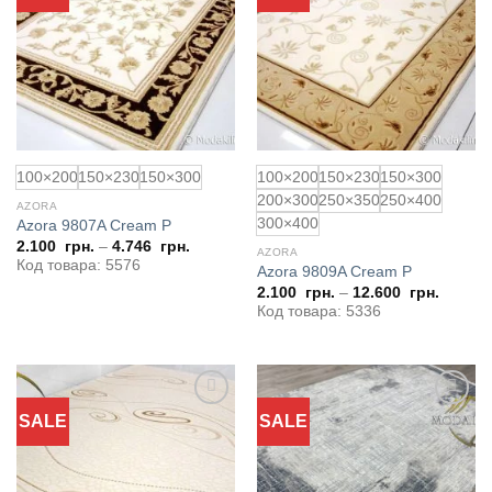
до
до
обраного
обраного
100×200
150×230
150×300
100×200
150×230
150×300
200×300
250×350
250×400
AZORA
300×400
Azora 9807A Cream P
2.100
грн.
–
4.746
грн.
AZORA
Код товара: 5576
Azora 9809A Cream P
2.100
грн.
–
12.600
грн.
Код товара: 5336
SALE
SALE
Додати
Додати
до
до
обраного
обраного