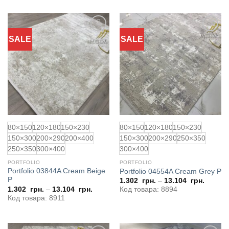
SALE
SALE
Додати
Додати
до
до
обраного
обраного
80×150
120×180
150×230
80×150
120×180
150×230
150×300
200×290
200×400
150×300
200×290
250×350
250×350
300×400
300×400
PORTFOLIO
PORTFOLIO
Portfolio 03844A Cream Beige
Portfolio 04554A Cream Grey P
P
1.302
грн.
–
13.104
грн.
1.302
грн.
–
13.104
грн.
Код товара: 8894
Код товара: 8911