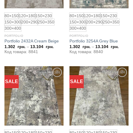
80×150
120×180
150×230
80×150
120×180
150×230
150×300
200×290
250×350
150×300
200×290
250×350
300×400
300×400
PORTFOLIO
PORTFOLIO
Portfolio 2432A Cream Beige
Portfolio 3254A Grey Blue
1.302
грн.
–
13.104
грн.
1.302
грн.
–
13.104
грн.
Код товара: 8841
Код товара: 8840
SALE
SALE
Додати
Додати
до
до
обраного
обраного
80×150
120×180
150×230
80×150
120×180
150×230