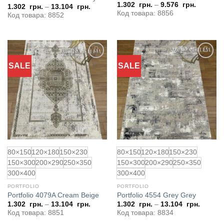
1.302
грн.
–
9.576
грн.
1.302
грн.
–
13.104
грн.
Код товара: 8856
Код товара: 8852
SALE
SALE
Додати
Додати
до
до
обраного
обраного
80×150
120×180
150×230
80×150
120×180
150×230
150×300
200×290
250×350
150×300
200×290
250×350
300×400
300×400
PORTFOLIO
PORTFOLIO
Portfolio 4079A Cream Beige
Portfolio 4554 Grey Grey
1.302
грн.
–
13.104
грн.
1.302
грн.
–
13.104
грн.
Код товара: 8851
Код товара: 8834