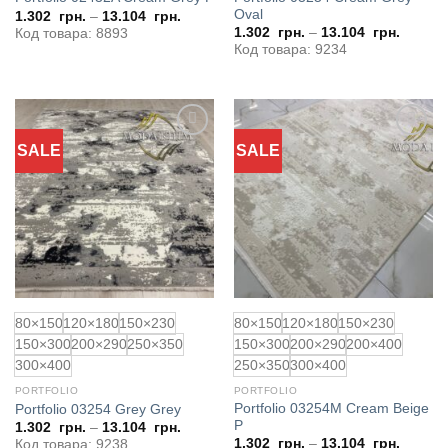
Oval
1.302
грн.
–
13.104
грн.
1.302
грн.
–
13.104
грн.
Код товара: 8893
Код товара: 9234
SALE
SALE
Додати
Додати
до
до
обраного
обраного
80×150
120×180
150×230
80×150
120×180
150×230
150×300
200×290
250×350
150×300
200×290
200×400
300×400
250×350
300×400
PORTFOLIO
PORTFOLIO
Portfolio 03254M Cream Beige
Portfolio 03254 Grey Grey
P
1.302
грн.
–
13.104
грн.
1.302
грн.
–
13.104
грн.
Код товара: 9238