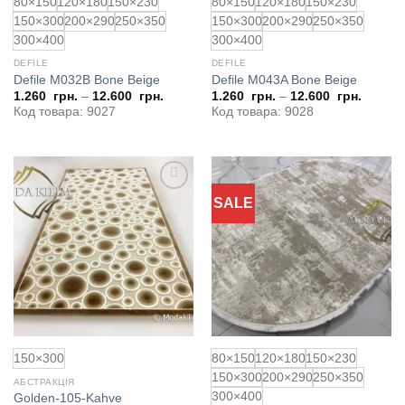
80×150
120×180
150×230
80×150
120×180
150×230
150×300
200×290
250×350
150×300
200×290
250×350
300×400
300×400
DEFILE
DEFILE
Defile M032B Bone Beige
Defile M043A Bone Beige
1.260
грн.
–
12.600
грн.
1.260
грн.
–
12.600
грн.
Код товара: 9027
Код товара: 9028
SALE
Додати
Додати
до
до
обраного
обраного
150×300
80×150
120×180
150×230
150×300
200×290
250×350
АБСТРАКЦІЯ
300×400
Golden-105-Kahve