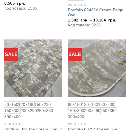
8.505
грн.
PORTFOLIO
Код товара: 1595
Portfolio 02432A Cream Beige
Oval
1.302
грн.
–
13.104
грн.
Код товара: 9232
SALE
SALE
Додати
Додати
до
до
обраного
обраного
80×150
120×180
150×230
80×150
120×180
150×230
150×300
200×290
250×350
150×300
200×290
250×350
300×400
300×400
PORTFOLIO
PORTFOLIO
Portfolio 03254 Cream Grey
Portfolio 02432A Cream Grey P