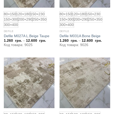
80×150
120×180
150×230
80×150
120×180
150×230
150×300
200×290
250×350
150×300
200×290
250×350
300×400
300×400
DEFILE
DEFILE
Defile M027A L.Beige Taupe
Defile M031A Bone Beige
1.260
грн.
–
12.600
грн.
1.260
грн.
–
12.600
грн.
Код товара: 9025
Код товара: 9026
Додати
Додати
до
до
обраного
обраного