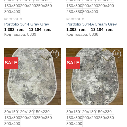
150×300
200×290
250×350
150×300
200×290
200×400
300×400
250×350
300×400
PORTFOLIO
PORTFOLIO
Portfolio 3844 Grey Grey
Portfolio 3844A Cream Grey
1.302
грн.
–
13.104
грн.
1.302
грн.
–
13.104
грн.
Код товара: 8839
Код товара: 8838
SALE
SALE
Додати
Додати
до
до
обраного
обраного
80×150
120×180
150×230
80×150
120×180
150×230
150×300
200×290
250×350
150×300
200×290
250×350
300×400
300×400