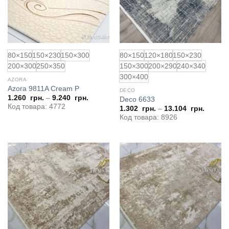
80×150
150×230
150×300
80×150
120×180
150×230
200×300
250×350
150×300
200×290
240×340
300×400
AZORA
Azora 9811A Cream P
DECO
1.260
грн.
–
9.240
грн.
Deco 6633
Код товара: 4772
1.302
грн.
–
13.104
грн.
Код товара: 8926
Додати
Додати
до
до
обраного
обраного