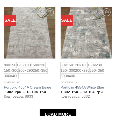
SALE
SALE
Додати
Додати
до
до
обраного
обраного
80×150
120×180
150×230
80×150
120×180
150×230
150×300
200×290
250×350
150×300
200×290
250×350
300×400
300×400
PORTFOLIO
PORTFOLIO
Portfolio 4554A Cream Beige
Portfolio 4554A White Blue
1.302
грн.
–
13.104
грн.
1.302
грн.
–
13.104
грн.
Код товара: 8833
Код товара: 8832
LOAD MORE