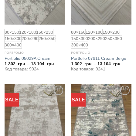
80×150
120×180
150×230
80×150
120×180
150×230
150×300
200×290
250×350
150×300
200×290
250×350
300×400
300×400
PORTFOLIO
PORTFOLIO
Portfolio 05029A Cream
Portfolio 07911 Cream Beige
1.302
грн.
–
13.104
грн.
1.302
грн.
–
13.104
грн.
Код товара: 9024
Код товара: 9241
SALE
SALE
Додати
Додати
до
до
обраного
обраного