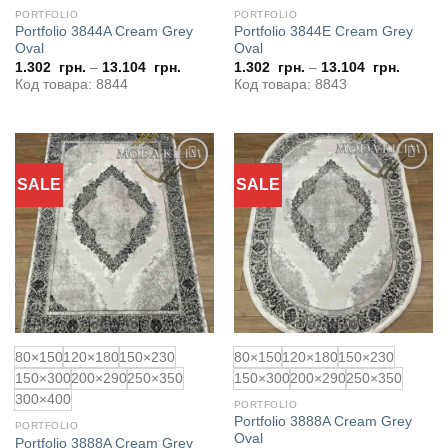
PORTFOLIO
PORTFOLIO
Portfolio 3844A Cream Grey
Portfolio 3844E Cream Grey
Oval
Oval
1.302
грн.
–
13.104
грн.
1.302
грн.
–
13.104
грн.
Код товара: 8844
Код товара: 8843
SALE
SALE
Додати
Додати
до
до
обраного
обраного
80×150
120×180
150×230
80×150
120×180
150×230
150×300
200×290
250×350
150×300
200×290
250×350
300×400
PORTFOLIO
Portfolio 3888A Cream Grey
PORTFOLIO
Oval
Portfolio 3888A Cream Grey