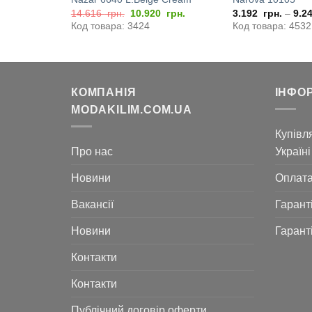
Оригінальна
Поточна
0
грн.
14.616
грн.
10.920
грн.
3.192
грн.
–
9.2
ціна:
ціна:
Код товара: 3424
Код товара: 4532
14.616
10.920
грн..
грн..
КОМПАНІЯ
ІНФО
MODAKILIM.COM.UA
Купівля
Про нас
Україні
Новини
Оплат
Вакансії
Гарант
Новини
Гарант
Контакти
Контакти
Публічний договір оферти