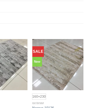
SALE
Додати
Додати
до
до
обраного
обраного
New
160×230
КИЛИМИ
Narova 10126