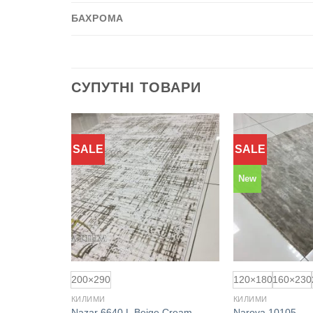
БАХРОМА
СУПУТНІ ТОВАРИ
SALE
SALE
Додати
Додати
до
до
обраного
обраного
New
200×290
120×180
160×230
КИЛИМИ
КИЛИМИ
Nazar 6640 L.Beige Cream
Narova 10105