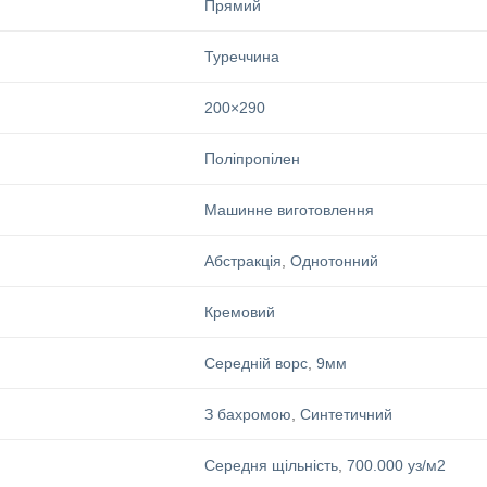
Прямий
Туреччина
200×290
Поліпропілен
Машинне виготовлення
Абстракція
,
Однотонний
Кремовий
Середній ворс
,
9мм
З бахромою
,
Синтетичний
Середня щільність
,
700.000 уз/м2