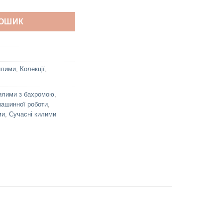
КОШИК
илими
,
Колекції
,
илими з бахромою
,
ашинної роботи
,
ми
,
Сучасні килими