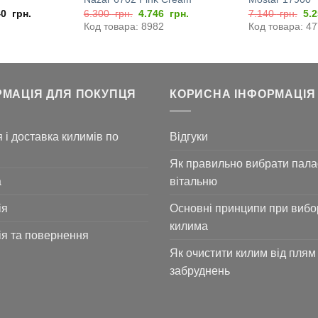
Оригінальна
Поточна
Ор
40
грн.
6.300
грн.
4.746
грн.
7.140
грн.
5.
ціна:
ціна:
цін
Код товара: 8982
Код товара: 4
6.300
4.746
7.
грн..
грн..
грн
РМАЦІЯ ДЛЯ ПОКУПЦЯ
КОРИСНА ІНФОРМАЦІЯ
 і доставка килимів по
Відгуки
Як правильно вибрати пала
а
вітальню
ія
Основні принципи при вибо
килима
ія та повернення
Як очистити килим від плям 
забруднень