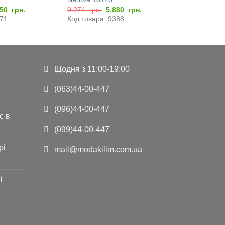
игінальна
Поточна
Оригінальна
Поточна
250
грн.
9.274
грн.
5.880
грн.
а:
ціна:
ціна:
ціна:
771
Код товара: 9388
140
5.250
9.274
5.880
..
грн..
грн..
грн..
Щодня з 11:00-19:00
(063)44-00-447
(096)44-00-447
с в
(099)44-00-447
рі
mail@modakilim.com.ua
і