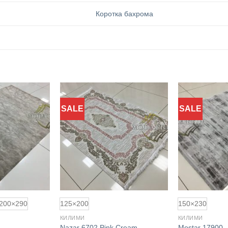
Коротка бахрома
SALE
SALE
Додати
Додати
до
до
обраного
обраного
200×290
125×200
150×230
КИЛИМИ
КИЛИМИ
Nazar 6702 Pink Cream
Mostar 17900