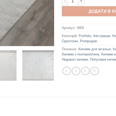
ДОДАТИ В 
Артикул:
8905
Категорій:
Portfolio
,
Абстракція
,
К
Однотонні
,
Розпродаж
Позначок:
Килими для вітальні
,
К
Килими з поліпропілену
,
Килими м
Недорогі килими
,
Популярні кили