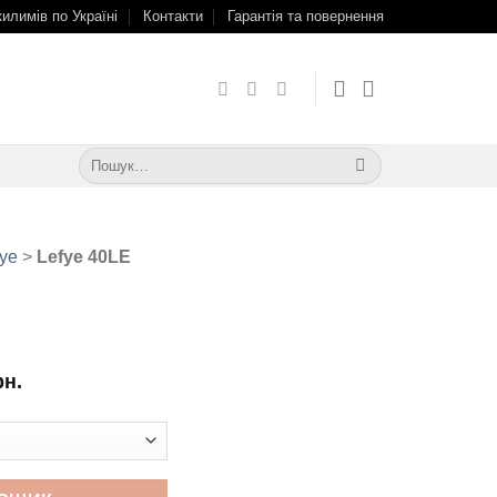
килимів по Україні
Контакти
Гарантія та повернення
Шукати:
fye
>
Lefye 40LE
рн.