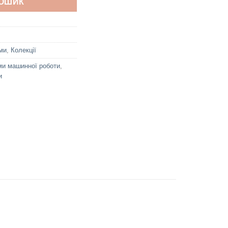
КОШИК
ми
,
Колекції
и машинної роботи
,
и