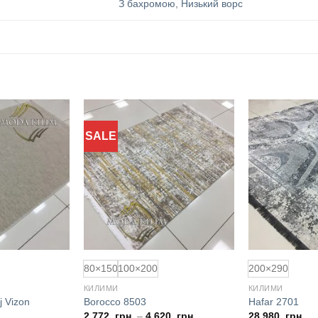
З бахромою
,
Низький ворс
SALE
Додати
Додати
до
до
обраного
обраного
80×150
100×200
200×290
КИЛИМИ
КИЛИМИ
j Vizon
Borocco 8503
Hafar 2701
2.772
грн.
–
4.620
грн.
28.980
грн.