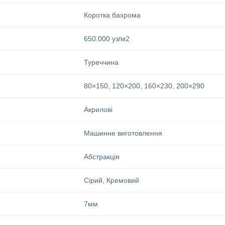
Коротка бахрома
650.000 уз/м2
Туреччина
80×150
,
120×200
,
160×230
,
200×290
Акрилові
Машинне виготовлення
Абстракція
Сірий
,
Кремовий
7мм