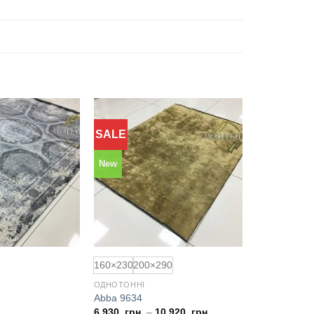
SALE
Додати
Додати
до
до
обраного
обраного
New
160×230
200×290
ОДНОТОННІ
Abba 9634
6.930
грн.
–
10.920
грн.