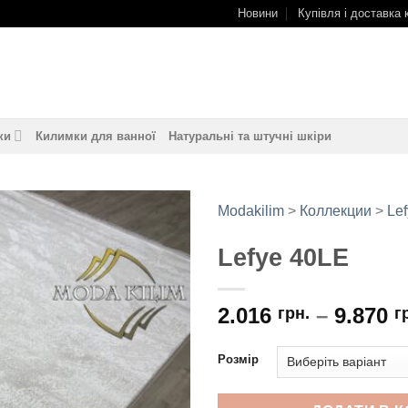
Новини
Купівля і доставка 
ки
Килимки для ванної
Натуральні та штучні шкіри
Modakilim
>
Коллекции
>
Le
Lefye 40LE
Додати
до
обраного
2.016
–
9.870
грн.
г
Розмір