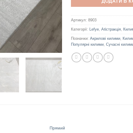
ДОДАТИ В 
Артикул:
8903
Категорії:
Lefye
,
Абстракція
,
Кили
Позначки:
Акрилові килими
,
Килим
Популярні килими
,
Сучасні килим
Прямий