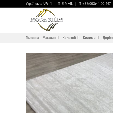
Skip
Українська
E-MAIL
+38(063)44-00-447
to
content
Головна
Магазин
Колекції
Килими
Доріж