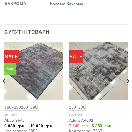
БАХРОМА
Коротка бахрома
СУПУТНІ ТОВАРИ
SALE
SALE
Додати
Додати
до
до
обраного
обраного
New
160×230
200×290
150×230
КИЛИМИ
КИЛИМИ
Abba 9643
Adore AA001
Оригінальна
Поточна
6.930
грн.
–
10.920
грн.
7.140
грн.
5.250
грн.
ціна:
ціна:
Код товара: 2855
Код товара: 7267