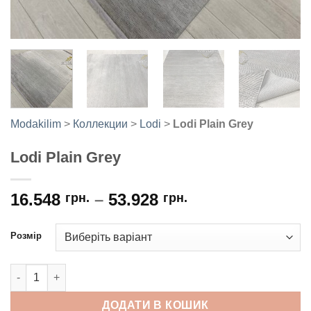
Modakilim
>
Коллекции
>
Lodi
>
Lodi Plain Grey
Lodi Plain Grey
16.548
–
53.928
грн.
грн.
Розмір
Lodi Plain Grey кількість
ДОДАТИ В КОШИК