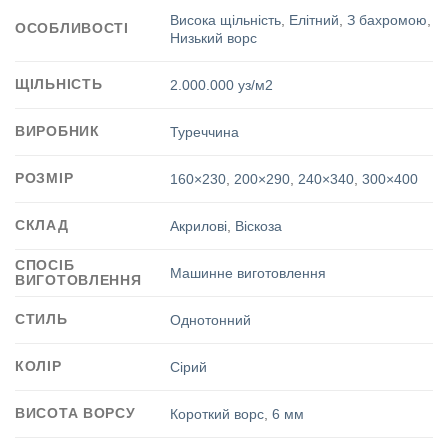
Висока щільність
,
Елітний
,
З бахромою
,
ОСОБЛИВОСТІ
Низький ворс
ЩІЛЬНІСТЬ
2.000.000 уз/м2
ВИРОБНИК
Туреччина
РОЗМІР
160×230
,
200×290
,
240×340
,
300×400
СКЛАД
Акрилові
,
Віскоза
СПОСІБ
Машинне виготовлення
ВИГОТОВЛЕННЯ
СТИЛЬ
Однотонний
КОЛІР
Сірий
ВИСОТА ВОРСУ
Короткий ворс
,
6 мм