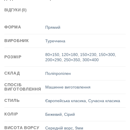
ВІДГУКИ (0)
ФОРМА
Прямий
ВИРОБНИК
Туреччина
80×150
,
120×180
,
150×230
,
150×300
,
РОЗМІР
200×290
,
250×350
,
300×400
СКЛАД
Поліпропілен
СПОСІБ
Машинне виготовлення
ВИГОТОВЛЕННЯ
СТИЛЬ
Європейська класика
,
Сучасна класика
КОЛІР
Бежевий
,
Сірий
ВИСОТА ВОРСУ
Середній ворс
,
9мм