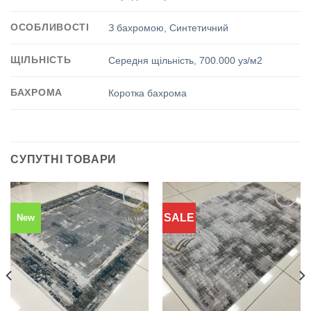
ОСОБЛИВОСТІ
З бахромою
,
Синтетичний
ЩІЛЬНІСТЬ
Середня щільність
,
700.000 уз/м2
БАХРОМА
Коротка бахрома
СУПУТНІ ТОВАРИ
SALE
New
Додати
Додати
до
до
обраного
обраного