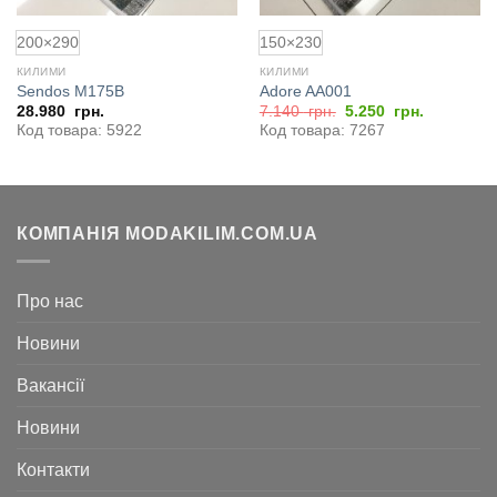
200×290
150×230
КИЛИМИ
КИЛИМИ
Sendos M175B
Adore AA001
Оригінальна
Поточна
28.980
грн.
7.140
грн.
5.250
грн.
ціна:
ціна:
Код товара: 5922
Код товара: 7267
7.140
5.250
грн..
грн..
КОМПАНІЯ MODAKILIM.COM.UA
Про нас
Новини
Вакансії
Новини
Контакти