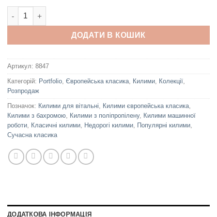
Portfolio 5421A L.Beige D.Grey кількість
ДОДАТИ В КОШИК
Артикул:
8847
Категорій:
Portfolio
,
Європейська класика
,
Килими
,
Колекції
,
Розпродаж
Позначок:
Килими для вітальні
,
Килими європейська класика
,
Килими з бахромою
,
Килими з поліпропілену
,
Килими машинної
роботи
,
Класичні килими
,
Недорогі килими
,
Популярні килими
,
Сучасна класика
ДОДАТКОВА ІНФОРМАЦІЯ