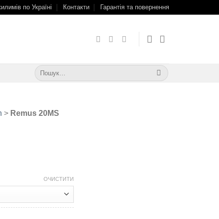
килимів по Україні
Контакти
Гарантія та повернення
Шукати:
n
>
Remus 20MS
ОЧИСТИТИ