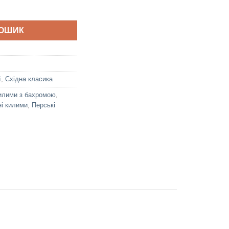
КОШИК
ї
,
Східна класика
илими з бахромою
,
і килими
,
Перські