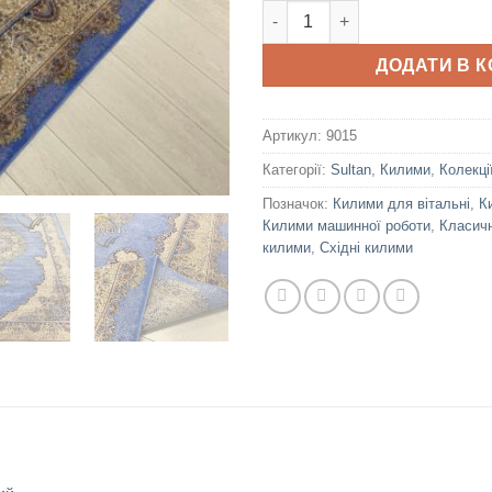
Remus 20MS кількість
ДОДАТИ В 
Артикул:
9015
Категорії:
Sultan
,
Килими
,
Колекці
Позначок:
Килими для вітальні
,
К
Килими машинної роботи
,
Класичн
килими
,
Східні килими