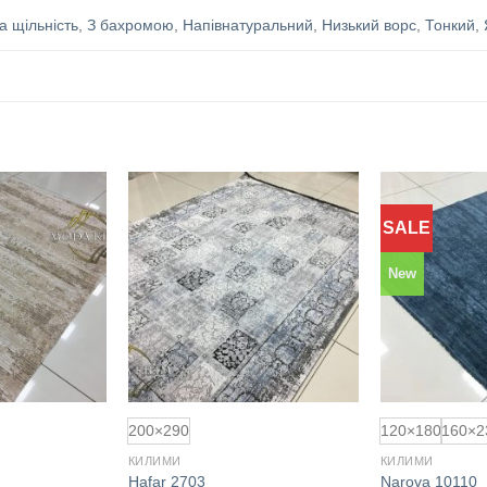
а щільність
,
З бахромою
,
Напівнатуральний
,
Низький ворс
,
Тонкий
,
SALE
Додати
Додати
до
до
обраного
обраного
New
200×290
120×180
160×2
КИЛИМИ
КИЛИМИ
Hafar 2703
Narova 10110