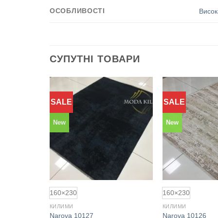
ОСОБЛИВОСТІ
Висок
СУПУТНІ ТОВАРИ
SALE
SALE
Додати
Додати
до
до
обраного
обраного
New
New
160×230
160×230
КИЛИМИ
КИЛИМИ
Narova 10127
Narova 10126