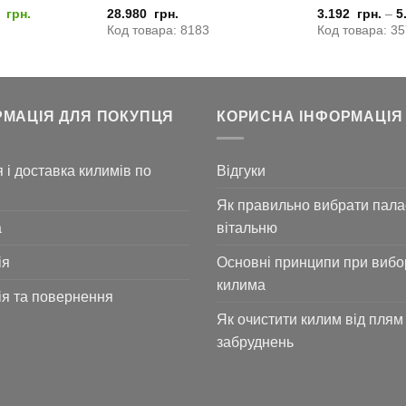
нальна
Поточна
0
грн.
28.980
грн.
3.192
грн.
–
5
ціна:
Код товара: 8183
Код товара: 3
4
5.880
грн..
РМАЦІЯ ДЛЯ ПОКУПЦЯ
КОРИСНА ІНФОРМАЦІЯ
 і доставка килимів по
Відгуки
Як правильно вибрати пала
а
вітальню
ія
Основні принципи при вибо
килима
ія та повернення
Як очистити килим від плям 
забруднень