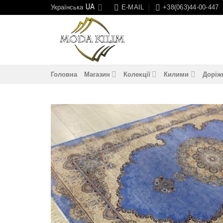
Skip
Українська
E-MAIL
+38(063)44-00-447
to
content
Головна
Магазин
Колекції
Килими
Доріж