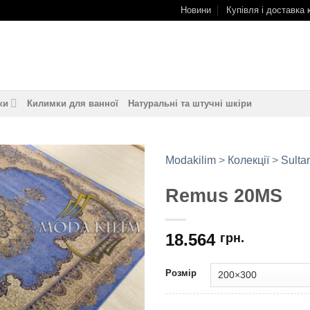
Новини
Купівля і доставка 
ки
Килимки для ванної
Натуральні та штучні шкіри
Modakilim
>
Колекції
>
Sulta
Remus 20MS
Додати
до
обраного
18.564
грн.
Розмір