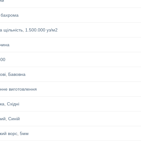
ий
 бахрома
а щільність
,
1.500.000 уз/м2
чина
300
ові
,
Бавовна
нне виготовлення
ка
,
Східні
вий
,
Синій
кий ворс
,
5мм