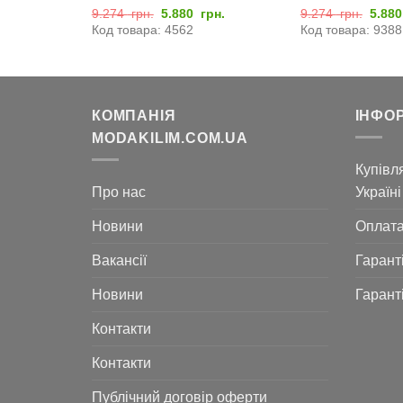
Оригінальна
Поточна
Оригі
9.274
грн.
5.880
грн.
9.274
грн.
5.88
ціна:
ціна:
ціна:
Код товара: 4562
Код товара: 9388
9.274
5.880
9.27
грн..
грн..
грн..
КОМПАНІЯ
ІНФО
MODAKILIM.COM.UA
Купівля
Про нас
Україні
Новини
Оплат
Вакансії
Гарант
Новини
Гарант
Контакти
Контакти
Публічний договір оферти