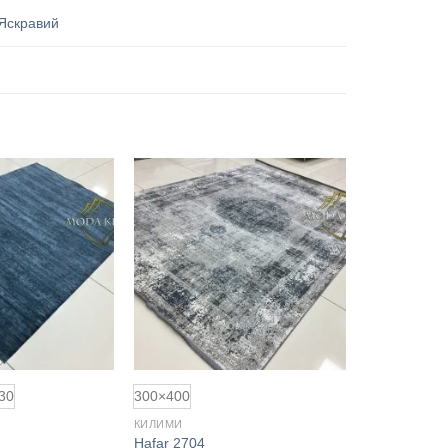
Яскравий
Додати
Додати
до
до
обраного
обраного
30
300×400
КИЛИМИ
Hafar 2704