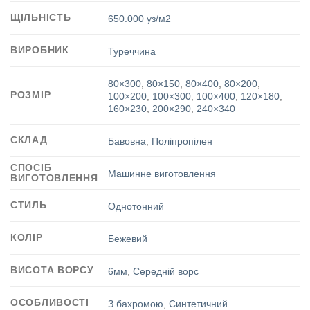
ЩІЛЬНІСТЬ
650.000 уз/м2
ВИРОБНИК
Туреччина
80×300
,
80×150
,
80×400
,
80×200
,
РОЗМІР
100×200
,
100×300
,
100×400
,
120×180
,
160×230
,
200×290
,
240×340
СКЛАД
Бавовна
,
Поліпропілен
СПОСІБ
Машинне виготовлення
ВИГОТОВЛЕННЯ
СТИЛЬ
Однотонний
КОЛІР
Бежевий
ВИСОТА ВОРСУ
6мм
,
Середній ворс
ОСОБЛИВОСТІ
З бахромою
,
Синтетичний