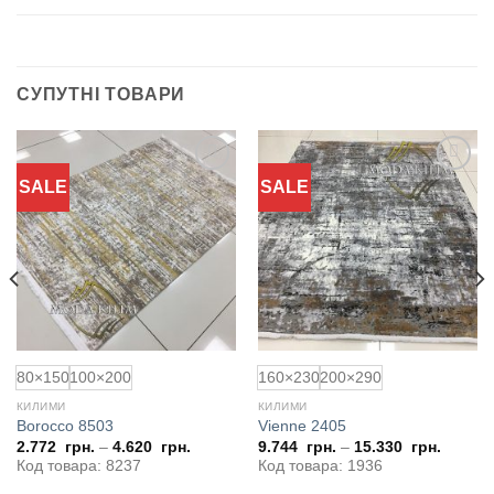
СУПУТНІ ТОВАРИ
SALE
SALE
Додати
Додати
до
до
обраного
обраного
80×150
100×200
160×230
200×290
КИЛИМИ
КИЛИМИ
Borocco 8503
Vienne 2405
2.772
грн.
–
4.620
грн.
9.744
грн.
–
15.330
грн.
Код товара: 8237
Код товара: 1936