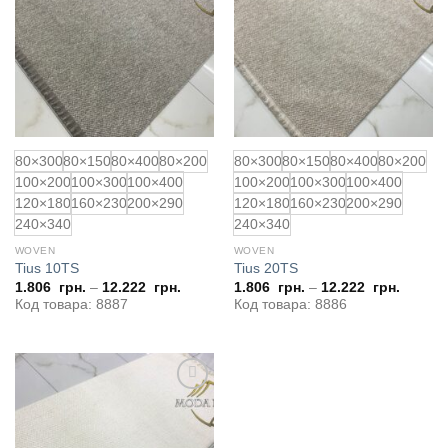
до
до
обраного
обраного
80×300
80×150
80×400
80×200
80×300
80×150
80×400
80×200
100×200
100×300
100×400
100×200
100×300
100×400
120×180
160×230
200×290
120×180
160×230
200×290
240×340
240×340
WOVEN
WOVEN
Tius 10TS
Tius 20TS
1.806
грн.
–
12.222
грн.
1.806
грн.
–
12.222
грн.
Код товара: 8887
Код товара: 8886
Додати
до
обраного