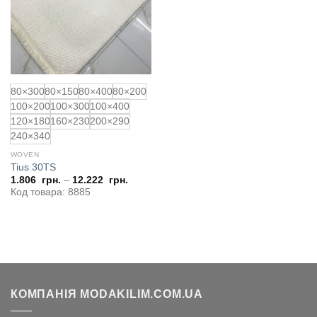
80×300
80×150
80×400
80×200
100×200
100×300
100×400
120×180
160×230
200×290
240×340
WOVEN
Tius 30TS
1.806
грн.
–
12.222
грн.
Код товара: 8885
КОМПАНІЯ MODAKILIM.COM.UA